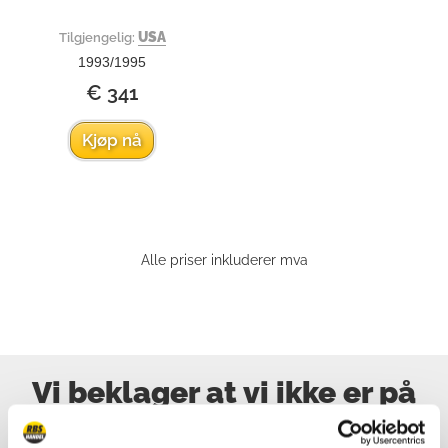
USA
Tilgjengelig:
1993/1995
€ 341
Kjøp nå
Alle priser inkluderer mva
Vi beklager at vi ikke er på
nett, men skriv til oss!