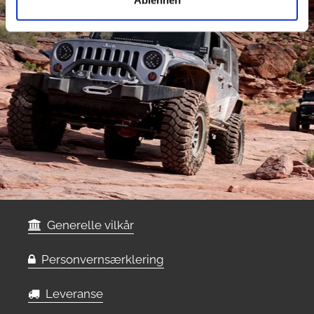
Ablehnen
Generelle vilkår
Personvernsærklering
Leveranse