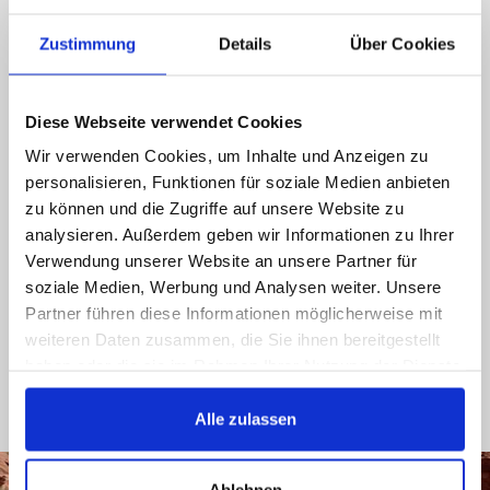
Ring oss, send oss ​​en e-post, ta gjerne kontakt
Zustimmung
Details
Über Cookies
med oss gjennom sosiale medier, du får et svar
så snart som mulig.
089 - 41 61 08 780
Diese Webseite verwendet Cookies
Wir verwenden Cookies, um Inhalte und Anzeigen zu
(9:30-14:00 16:00-19:00)
personalisieren, Funktionen für soziale Medien anbieten
info@rbs-handel.de
zu können und die Zugriffe auf unsere Website zu
analysieren. Außerdem geben wir Informationen zu Ihrer
Verwendung unserer Website an unsere Partner für
Facebook
soziale Medien, Werbung und Analysen weiter. Unsere
Partner führen diese Informationen möglicherweise mit
weiteren Daten zusammen, die Sie ihnen bereitgestellt
haben oder die sie im Rahmen Ihrer Nutzung der Dienste
gesammelt haben.
Alle zulassen