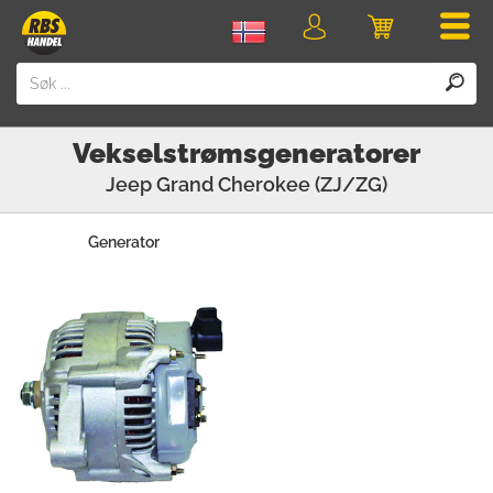
Men
Logg
Handlevogn
inn
Vekselstrømsgeneratorer
Jeep
Grand Cherokee (ZJ/ZG)
Generator