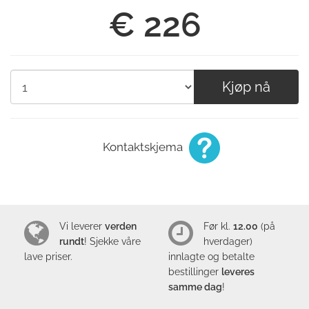
€ 226
Kjøp nå
Kontaktskjema
Vi leverer
verden
Før kl.
12.00
(på
rundt
! Sjekke våre
hverdager)
lave
priser
.
innlagte og betalte
bestillinger
leveres
samme dag
!