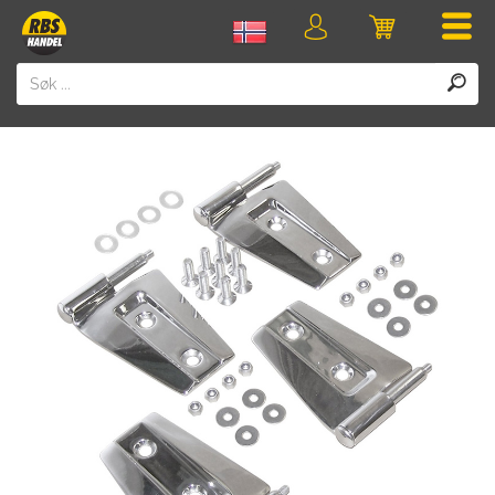
Men
Logg
Handlevogn
inn