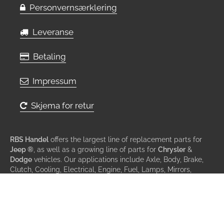
Personvernsærklering
Leveranse
Betaling
Impressum
Skjema for retur
RBS Handel
offers the largest line of replacement parts for
Jeep ®
, as well as a growing line of parts for
Chrysler
&
Dodge
vehicles. Our applications include Axle, Body, Brake,
Clutch, Cooling, Electrical, Engine, Fuel, Lamps, Mirrors,
Steering, Suspension, Transmission & Wiper.
© All rights reserved 2013 - 2026