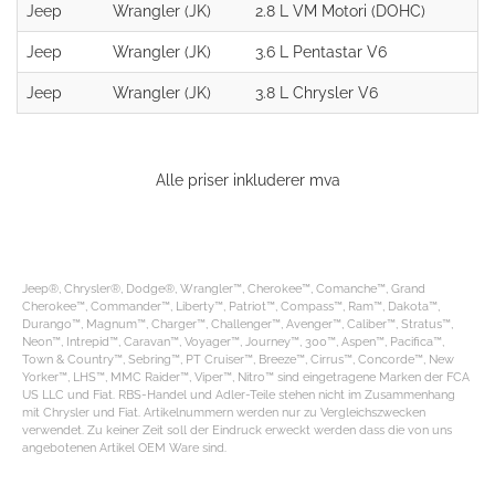
Jeep
Wrangler (JK)
2.8 L VM Motori (DOHC)
Jeep
Wrangler (JK)
3.6 L Pentastar V6
Jeep
Wrangler (JK)
3.8 L Chrysler V6
Alle priser inkluderer mva
Jeep®, Chrysler®, Dodge®, Wrangler™, Cherokee™, Comanche™, Grand
Cherokee™, Commander™, Liberty™, Patriot™, Compass™, Ram™, Dakota™,
Durango™, Magnum™, Charger™, Challenger™, Avenger™, Caliber™, Stratus™,
Neon™, Intrepid™, Caravan™, Voyager™, Journey™, 300™, Aspen™, Pacifica™,
Town & Country™, Sebring™, PT Cruiser™, Breeze™, Cirrus™, Concorde™, New
Yorker™, LHS™, MMC Raider™, Viper™, Nitro™ sind eingetragene Marken der FCA
US LLC und Fiat. RBS-Handel und Adler-Teile stehen nicht im Zusammenhang
mit Chrysler und Fiat. Artikelnummern werden nur zu Vergleichszwecken
verwendet. Zu keiner Zeit soll der Eindruck erweckt werden dass die von uns
angebotenen Artikel OEM Ware sind.