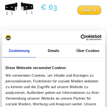
€ 63
Kjøp nå
Dørhengsel
Zustimmung
Details
Über Cookies
(RT34071)
Produsent:
Crown Automotive
Diese Webseite verwendet Cookies
Wir verwenden Cookies, um Inhalte und Anzeigen zu
Vekt:
2.18 kg
personalisieren, Funktionen für soziale Medien anbieten
Emballasje dimensjon:
165 x 152 x 76 mm
zu können und die Zugriffe auf unsere Website zu
analysieren. Außerdem geben wir Informationen zu Ihrer
Betalingsalternativer:
Overføring, Paypal, Sofort,
Verwendung unserer Website an unsere Partner für
postoppkrav
, Klarna
(bare Tyskland)
soziale Medien, Werbung und Analysen weiter. Unsere
(bare enkelte markeder)