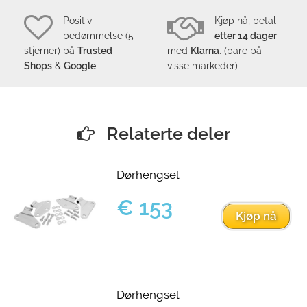
Positiv
Kjøp nå, betal
bedømmelse (5
etter 14 dager
stjerner) på
Trusted
med
Klarna
. (bare på
Shops
&
Google
visse markeder)
Relaterte deler
Dørhengsel
€ 153
Kjøp nå
Dørhengsel