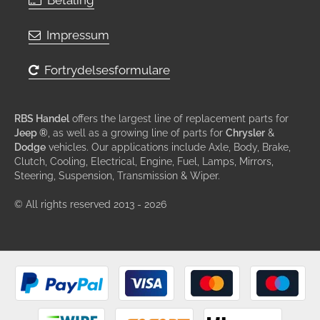
Betaling
Impressum
Fortrydelsesformulare
RBS Handel
offers the largest line of replacement parts for
Jeep ®
, as well as a growing line of parts for
Chrysler
&
Dodge
vehicles. Our applications include Axle, Body, Brake,
Clutch, Cooling, Electrical, Engine, Fuel, Lamps, Mirrors,
Steering, Suspension, Transmission & Wiper.
© All rights reserved 2013 - 2026