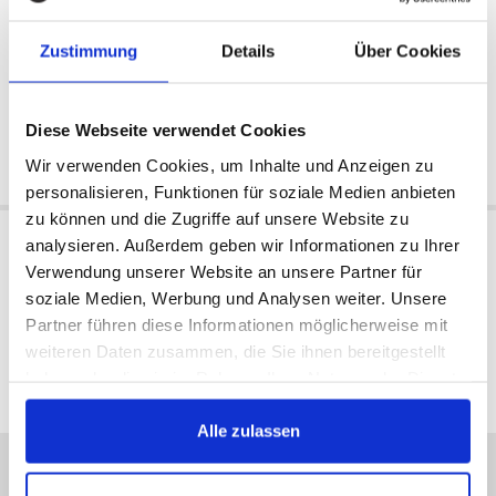
Zustimmung
Details
Über Cookies
Ekstern
Ekstern
Tilgængeligt:
Tilgængeligt:
1993/1995
1993/1995
127 €
127 €
Diese Webseite verwendet Cookies
Wir verwenden Cookies, um Inhalte und Anzeigen zu
Køb nu
Køb nu
personalisieren, Funktionen für soziale Medien anbieten
zu können und die Zugriffe auf unsere Website zu
analysieren. Außerdem geben wir Informationen zu Ihrer
Verwendung unserer Website an unsere Partner für
soziale Medien, Werbung und Analysen weiter. Unsere
Partner führen diese Informationen möglicherweise mit
alle priser inkl. moms
weiteren Daten zusammen, die Sie ihnen bereitgestellt
haben oder die sie im Rahmen Ihrer Nutzung der Dienste
gesammelt haben.
Alle zulassen
Vi er online