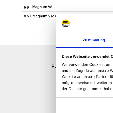
5.9 L Magnum V8
8.0 L Magnum V10 (OHV)
Zustimmung
Sorry, Ho
Diese Webseite verwendet 
Wir verwenden Cookies, um I
Rufen Sie uns an, senden Sie u
und die Zugriffe auf unsere 
Website an unsere Partner fü
möglicherweise mit weiteren
der Dienste gesammelt habe