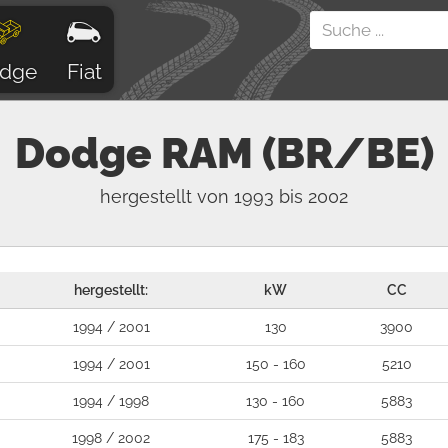
dge
Fiat
Dodge
RAM (BR/BE)
hergestellt von 1993 bis 2002
hergestellt:
kW
CC
1994 / 2001
130
3900
1994 / 2001
150 - 160
5210
1994 / 1998
130 - 160
5883
1998 / 2002
175 - 183
5883