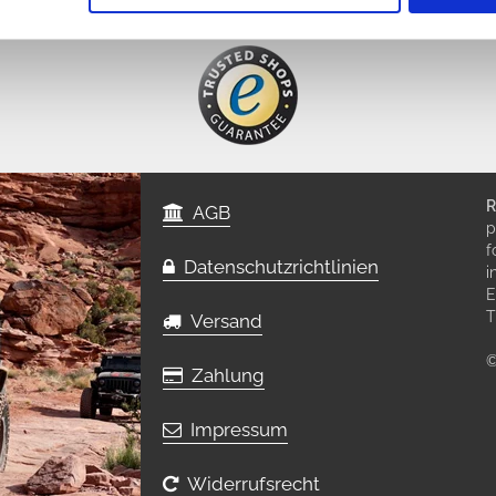
R
AGB
p
f
Datenschutzrichtlinien
i
E
T
Versand
©
Zahlung
Impressum
Widerrufsrecht