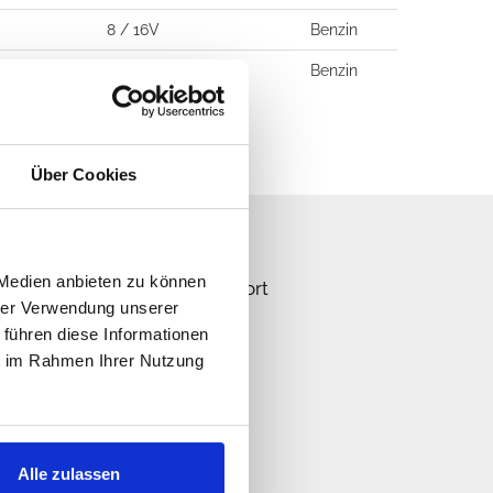
8 / 16V
Benzin
10 / 20V
Benzin
Über Cookies
n Sie uns!
 Medien anbieten zu können
n schnellstmöglich eine Antwort
hrer Verwendung unserer
 führen diese Informationen
ie im Rahmen Ihrer Nutzung
Alle zulassen