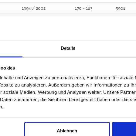
1994 / 2002
170 - 183
5901
1994 / 2002
220
7998
Details
tline nicht erreichbar, schreibe
Cookies
nhalte und Anzeigen zu personalisieren, Funktionen für soziale
ns eine E-Mail, liken Sie uns auf Facebook, Sie bekomme
Website zu analysieren. Außerdem geben wir Informationen zu I
089 - 41 61 08 780
r soziale Medien, Werbung und Analysen weiter. Unsere Partner
 Daten zusammen, die Sie ihnen bereitgestellt haben oder die s
(9:30-14:00 16:00-19:00)
n.
info@rbs-handel.de
Ablehnen
Facebook