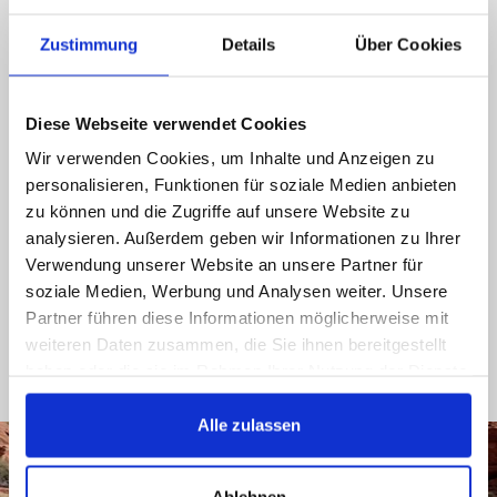
liken Sie uns auf Facebook, Sie bekommen
schnellstmöglich eine Antwort
Zustimmung
Details
Über Cookies
089 - 41 61 08 780
(9:30-14:00 16:00-19:00)
Diese Webseite verwendet Cookies
Wir verwenden Cookies, um Inhalte und Anzeigen zu
info@rbs-handel.de
personalisieren, Funktionen für soziale Medien anbieten
zu können und die Zugriffe auf unsere Website zu
Facebook
analysieren. Außerdem geben wir Informationen zu Ihrer
Verwendung unserer Website an unsere Partner für
soziale Medien, Werbung und Analysen weiter. Unsere
Partner führen diese Informationen möglicherweise mit
weiteren Daten zusammen, die Sie ihnen bereitgestellt
haben oder die sie im Rahmen Ihrer Nutzung der Dienste
gesammelt haben.
Alle zulassen