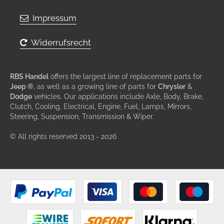
Impressum
Widerrufsrecht
RBS Handel
offers the largest line of replacement parts for
Jeep ®
, as well as a growing line of parts for
Chrysler
&
Dodge
vehicles. Our applications include Axle, Body, Brake,
Clutch, Cooling, Electrical, Engine, Fuel, Lamps, Mirrors,
Steering, Suspension, Transmission & Wiper.
© All rights reserved 2013 - 2026