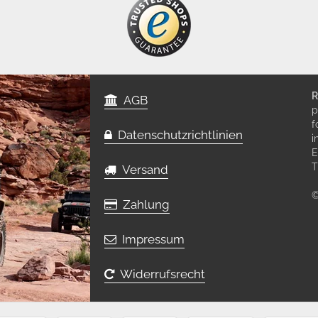
R
AGB
p
f
Datenschutzrichtlinien
i
E
T
Versand
©
Zahlung
Impressum
Widerrufsrecht