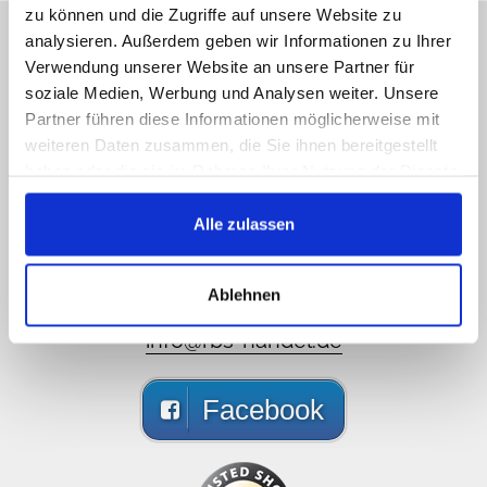
zu können und die Zugriffe auf unsere Website zu
Sorry, Hotline nicht
analysieren. Außerdem geben wir Informationen zu Ihrer
Verwendung unserer Website an unsere Partner für
erreichbar, schreiben Sie
soziale Medien, Werbung und Analysen weiter. Unsere
uns!
Partner führen diese Informationen möglicherweise mit
weiteren Daten zusammen, die Sie ihnen bereitgestellt
Rufen Sie uns an, senden Sie uns eine E-Mail,
haben oder die sie im Rahmen Ihrer Nutzung der Dienste
liken Sie uns auf Facebook, Sie bekommen
gesammelt haben.
schnellstmöglich eine Antwort
Alle zulassen
089 - 41 61 08 780
(9:30-14:00 16:00-19:00)
Ablehnen
info@rbs-handel.de
Facebook