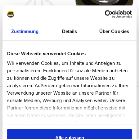
Zustimmung
Details
Über Cookies
Extern
Extern
Verfügbar:
Verfügbar:
1988/1990
1988/1990
Diese Webseite verwendet Cookies
59 €
71 €
Wir verwenden Cookies, um Inhalte und Anzeigen zu
personalisieren, Funktionen für soziale Medien anbieten
Jetzt kaufen
Jetzt kaufen
zu können und die Zugriffe auf unsere Website zu
analysieren. Außerdem geben wir Informationen zu Ihrer
Verwendung unserer Website an unsere Partner für
Lager, Vorgelegwelle hinten,
Lager Eingangswelle, vorne
soziale Medien, Werbung und Analysen weiter. Unsere
vorne
Partner führen diese Informationen möglicherweise mit
weiteren Daten zusammen, die Sie ihnen bereitgestellt
haben oder die sie im Rahmen Ihrer Nutzung der Dienste
gesammelt haben.
Alle zulassen