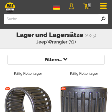
Men
1
Login
Einkaufswa
Lager und Lagersätze
(AX15)
Jeep
Wrangler (YJ)
Filtern…
Käfig Rollenlager
Käfig Rollenlager