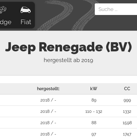
dge
Fiat
Jeep
Renegade (BV)
hergestellt ab 2019
hergestellt:
kW
CC
2018 / -
89
999
2018 / -
110 - 132
1332
2018 / -
88
1598
2018 / -
97
1747