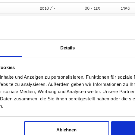
2018 / -
88 - 125
1956
2018 / -
134
2360
Details
Wir sind online
Cookies
nhalte und Anzeigen zu personalisieren, Funktionen für soziale
ns eine E-Mail, liken Sie uns auf Facebook, Sie bekomme
Website zu analysieren. Außerdem geben wir Informationen zu I
089 - 41 61 08 780
r soziale Medien, Werbung und Analysen weiter. Unsere Partner
 Daten zusammen, die Sie ihnen bereitgestellt haben oder die s
(9:30-14:00 16:00-19:00)
n.
info@rbs-handel.de
Ablehnen
Facebook