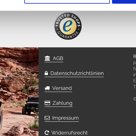
R
AGB
p
f
Datenschutzrichtlinien
i
E
T
Versand
©
Zahlung
Impressum
Widerrufsrecht