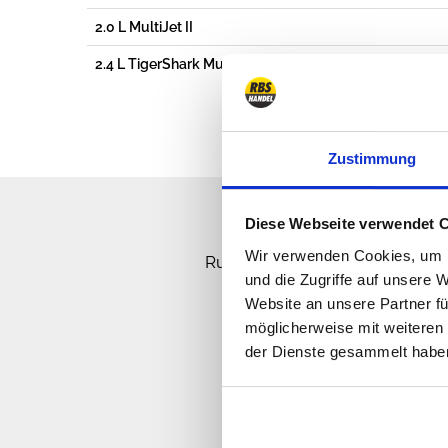
2.0 L MultiJet II
2.4 L TigerShark MultiAir II (SOHC)
Zustimmung
Diese Webseite verwendet 
Wir verwenden Cookies, um I
Rufen Sie uns an, senden Sie u
und die Zugriffe auf unsere 
Website an unsere Partner fü
möglicherweise mit weiteren
der Dienste gesammelt habe