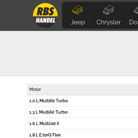
Jeep
Chrysler
Do
Motor
1.0 L MultiAir Turbo
1.3 L MultiAir Turbo
1.6 L MultiJet II
1.8 L E.torQ Flex