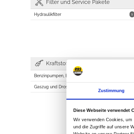
Filter und Service Pakete
Hydraulikfilter
1
Kraftstoffanlage
Benzinpumpen, Einzpritzanlagen, etc.
1
Gaszug und Drosselklappe
1
Zustimmung
Diese Webseite verwendet 
Wir verwenden Cookies, um I
und die Zugriffe auf unsere 
Website an unsere Partner fü