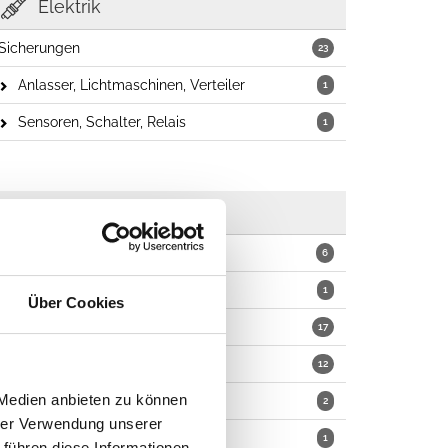
Elektrik
Sicherungen
23
Anlasser, Lichtmaschinen, Verteiler
1
Sensoren, Schalter, Relais
1
Verteilergetriebe
NP 231
6
Quadra-Trac
1
Über Cookies
DANA Model 300
17
DANA 18
12
 Medien anbieten zu können
DANA 20
2
hrer Verwendung unserer
Flüssigkeiten
1
 führen diese Informationen