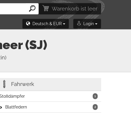
Warenkorb ist leer
Deutsch & EUR
Login
eer (SJ)
in)
Fahrwerk
Stoßdämpfer
1
Blattfedern
2