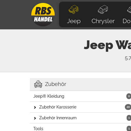
Jeep
Chrysler
Do
Jeep
Wa
5.
Zubehör
Jeep® Kleidung
0
Zubehör Karosserie
20
Zubehör Innenraum
1
Tools
1