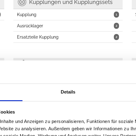
Kupplungen und Kupplungssets
Kupplung
1
Ausrücklager
2
Ersatzteile Kupplung
2
Getriebe
Schaltgetriebe
64
Getriebeöle
2
Details
Cookies
nhalte und Anzeigen zu personalisieren, Funktionen für soziale
Website zu analysieren. Außerdem geben wir Informationen zu I
r soziale Medien, Werbung und Analysen weiter. Unsere Partner