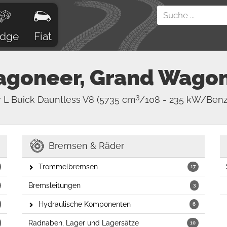
dge
Fiat
goneer, Grand Wagon
3
7 L Buick Dauntless V8
(5735 cm
/108 - 235 kW/Benz
Bremsen & Räder
Trommelbremsen
17
Bremsleitungen
3
Hydraulische Komponenten
6
Radnaben, Lager und Lagersätze
10