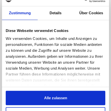
erreichbar, schreiben Sie
uns!
Zustimmung
Details
Über Cookies
Rufen Sie uns an, senden Sie uns eine E-Mail,
liken Sie uns auf Facebook, Sie bekommen
Diese Webseite verwendet Cookies
schnellstmöglich eine Antwort
Wir verwenden Cookies, um Inhalte und Anzeigen zu
089 - 41 61 08 780
personalisieren, Funktionen für soziale Medien anbieten
(9:30-14:00 16:00-19:00)
zu können und die Zugriffe auf unsere Website zu
analysieren. Außerdem geben wir Informationen zu Ihrer
info@rbs-handel.de
Verwendung unserer Website an unsere Partner für
soziale Medien, Werbung und Analysen weiter. Unsere
Partner führen diese Informationen möglicherweise mit
Facebook
weiteren Daten zusammen, die Sie ihnen bereitgestellt
haben oder die sie im Rahmen Ihrer Nutzung der Dienste
gesammelt haben.
Alle zulassen