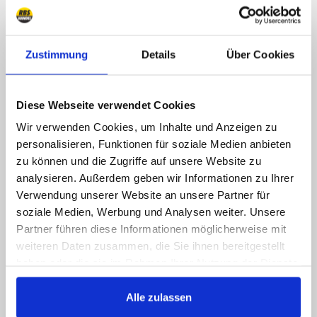
Sorry, Hotline nicht
erreichbar, schreiben Sie
uns!
Zustimmung
Details
Über Cookies
Rufen Sie uns an, senden Sie uns eine E-Mail,
Diese Webseite verwendet Cookies
liken Sie uns auf Facebook, Sie bekommen
schnellstmöglich eine Antwort
Wir verwenden Cookies, um Inhalte und Anzeigen zu
personalisieren, Funktionen für soziale Medien anbieten
089 - 41 61 08 780
zu können und die Zugriffe auf unsere Website zu
(9:30-14:00 16:00-19:00)
analysieren. Außerdem geben wir Informationen zu Ihrer
Verwendung unserer Website an unsere Partner für
info@rbs-handel.de
soziale Medien, Werbung und Analysen weiter. Unsere
Partner führen diese Informationen möglicherweise mit
weiteren Daten zusammen, die Sie ihnen bereitgestellt
Facebook
haben oder die sie im Rahmen Ihrer Nutzung der Dienste
gesammelt haben.
Alle zulassen