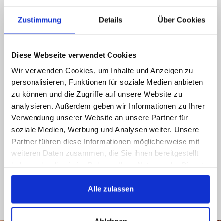
uns!
Zustimmung
Details
Über Cookies
Rufen Sie uns an, senden Sie uns eine E-Mail,
liken Sie uns auf Facebook, Sie bekommen
schnellstmöglich eine Antwort
Diese Webseite verwendet Cookies
Wir verwenden Cookies, um Inhalte und Anzeigen zu
089 - 41 61 08 780
personalisieren, Funktionen für soziale Medien anbieten
(9:30-14:00 16:00-19:00)
zu können und die Zugriffe auf unsere Website zu
analysieren. Außerdem geben wir Informationen zu Ihrer
info@rbs-handel.de
Verwendung unserer Website an unsere Partner für
soziale Medien, Werbung und Analysen weiter. Unsere
Facebook
Partner führen diese Informationen möglicherweise mit
weiteren Daten zusammen, die Sie ihnen bereitgestellt
haben oder die sie im Rahmen Ihrer Nutzung der Dienste
gesammelt haben.
Alle zulassen