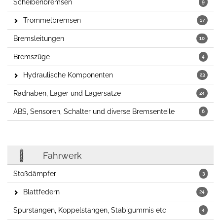
Scheibenbremsen
9
Trommelbremsen
17
Bremsleitungen
10
Bremszüge
4
Hydraulische Komponenten
23
Radnaben, Lager und Lagersätze
24
ABS, Sensoren, Schalter und diverse Bremsenteile
6
Fahrwerk
Stoßdämpfer
3
Blattfedern
24
Spurstangen, Koppelstangen, Stabigummis etc
4