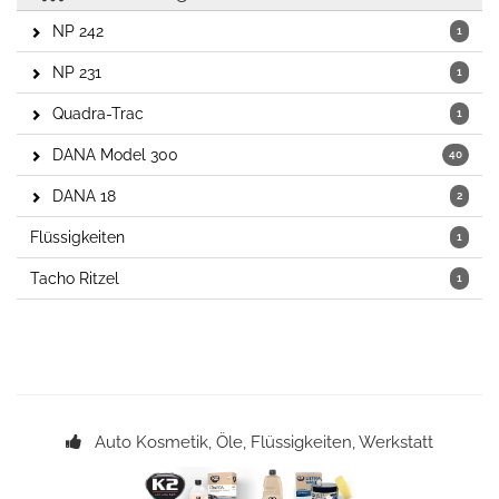
NP 242
1
NP 231
1
Quadra-Trac
1
DANA Model 300
40
DANA 18
2
Flüssigkeiten
1
Tacho Ritzel
1
Auto Kosmetik, Öle, Flüssigkeiten, Werkstatt