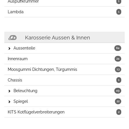
Auspuffkrümmer
1
Lambda
1
Karosserie Aussen & Innen
Aussenteile
84
Innenraum
24
Moosgummi Dichtungen, Türgummis
13
Chassis
1
Beleuchtung
49
Spiegel
22
KITS Kotflügelverbreiterungen
2