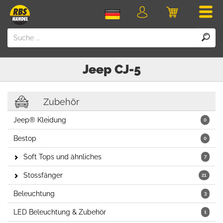
Men
Login
Einkaufswa
Jeep
CJ-5
Zubehör
Jeep® Kleidung
0
Bestop
0
Soft Tops und ähnliches
7
Stossfänger
21
Beleuchtung
3
LED Beleuchtung & Zubehör
1