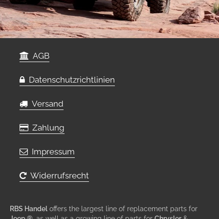
AGB
Datenschutzrichtlinien
Versand
Zahlung
Impressum
Widerrufsrecht
RBS Handel
offers the largest line of replacement parts for
Jeep ®
, as well as a growing line of parts for
Chrysler
&