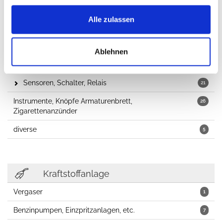
gesammelt haben.
Alle zulassen
Elektrik
Sicherungen
23
Ablehnen
Anlasser, Lichtmaschinen, Verteiler
1
Sensoren, Schalter, Relais
21
Instrumente, Knöpfe Armaturenbrett,
26
Zigarettenanzünder
diverse
5
Kraftstoffanlage
Vergaser
1
Benzinpumpen, Einzpritzanlagen, etc.
7