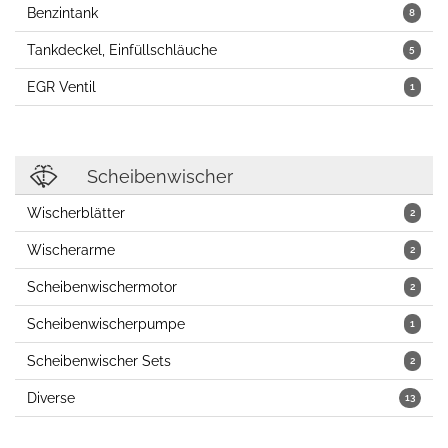
Benzintank
8
Tankdeckel, Einfüllschläuche
5
EGR Ventil
1
Scheibenwischer
Wischerblätter
2
Wischerarme
2
Scheibenwischermotor
2
Scheibenwischerpumpe
1
Scheibenwischer Sets
2
Diverse
13