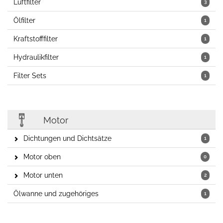
Luftfilter
3
Ölfilter
1
Kraftstofffilter
1
Hydraulikfilter
1
Filter Sets
1
Motor
Dichtungen und Dichtsätze
1
Motor oben
0
Motor unten
2
Ölwanne und zugehöriges
1