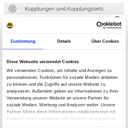
Kupplungen und Kupplungssets
Kupplung
12
Kupplungsgeber- und Nehmerzylinder, Hydraulik
6
Ausrücklager
Zustimmung
Details
Über Cookies
3
Schwungscheiben
1
Diese Webseite verwendet Cookies
Ersatzteile Kupplung
8
Wir verwenden Cookies, um Inhalte und Anzeigen zu
personalisieren, Funktionen für soziale Medien anbieten
zu können und die Zugriffe auf unsere Website zu
Kühlung, Heizung, Klimaanlage
analysieren. Außerdem geben wir Informationen zu Ihrer
Kühlung
Verwendung unserer Website an unsere Partner für
10
soziale Medien, Werbung und Analysen weiter. Unsere
Keilriemen, Flachriemen, Keilrippenriemen
2
Partner führen diese Informationen möglicherweise mit
weiteren Daten zusammen, die Sie ihnen bereitgestellt
Heizung
2
haben oder die sie im Rahmen Ihrer Nutzung der Dienste