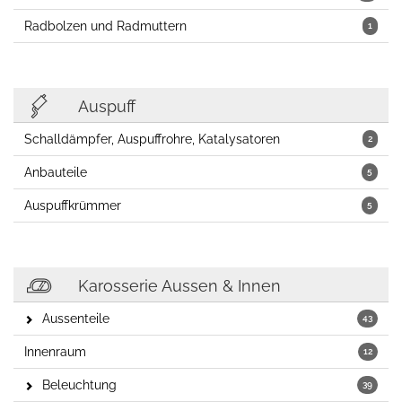
Radbolzen und Radmuttern
1
Auspuff
Schalldämpfer, Auspuffrohre, Katalysatoren
2
Anbauteile
5
Auspuffkrümmer
5
Karosserie Aussen & Innen
Aussenteile
43
Innenraum
12
Beleuchtung
39