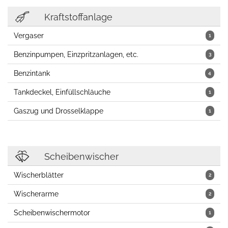
Kraftstoffanlage
Vergaser
1
Benzinpumpen, Einzpritzanlagen, etc.
3
Benzintank
4
Tankdeckel, Einfüllschläuche
1
Gaszug und Drosselklappe
1
Scheibenwischer
Wischerblätter
2
Wischerarme
2
Scheibenwischermotor
1