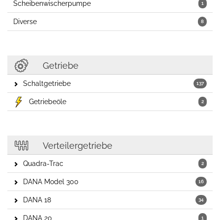
Scheibenwischerpumpe
1
Diverse
8
Getriebe
Schaltgetriebe
137
Getriebeöle
2
Verteilergetriebe
Quadra-Trac
2
DANA Model 300
16
DANA 18
34
DANA 20
1