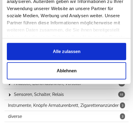
analysieren. Außerdem geben wir Informationen zu Ihrer
Keilriemen, Flachriemen, Keilrippenriemen
1
Verwendung unserer Website an unsere Partner für
Heizung
2
soziale Medien, Werbung und Analysen weiter. Unsere
Partner führen diese Informationen möglicherweise mit
weiteren Daten zusammen, die Sie ihnen bereitgestellt
haben oder die sie im Rahmen Ihrer Nutzung der Dienste
Elektrik
gesammelt haben.
Zündkerzen
Alle zulassen
1
Sicherungen
23
Ablehnen
Zündung
4
Anlasser, Lichtmaschinen, Verteiler
22
Sensoren, Schalter, Relais
15
Instrumente, Knöpfe Armaturenbrett, Zigarettenanzünder
3
diverse
3