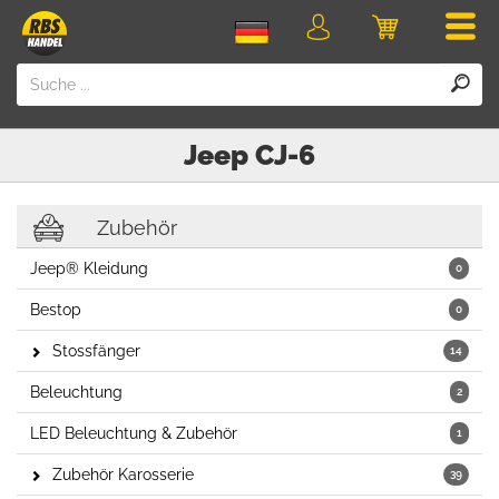
Men
Login
Einkaufswa
Jeep
CJ-6
Zubehör
Jeep® Kleidung
0
Bestop
0
Stossfänger
14
Beleuchtung
2
LED Beleuchtung & Zubehör
1
Zubehör Karosserie
39