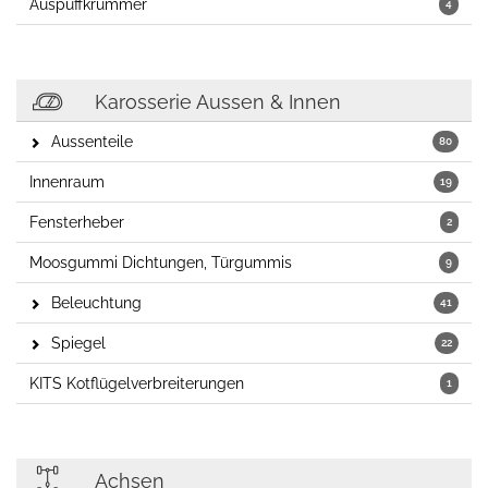
Auspuffkrümmer
4
Karosserie Aussen & Innen
Aussenteile
80
Innenraum
19
Fensterheber
2
Moosgummi Dichtungen, Türgummis
9
Beleuchtung
41
Spiegel
22
KITS Kotflügelverbreiterungen
1
Achsen