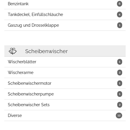
Benzintank
6
Tankdeckel, Einfüllschläuche
4
Gaszug und Drosselklappe
1
Scheibenwischer
Wischerblätter
1
Wischerarme
2
Scheibenwischermotor
1
Scheibenwischerpumpe
1
Scheibenwischer Sets
2
Diverse
12