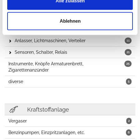
Alle zulassen
Zündkerzen
1
Sicherungen
23
Ablehnen
Zündung
1
Anlasser, Lichtmaschinen, Verteiler
11
Sensoren, Schalter, Relais
21
Instrumente, Knöpfe Armaturenbrett,
25
Zigarettenanzünder
diverse
5
Kraftstoffanlage
Vergaser
2
Benzinpumpen, Einzpritzanlagen, etc.
6