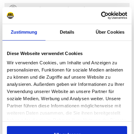
Kupplungen und Kupplungssets
Kupplung
3
Ausrücklager
Zustimmung
Details
Über Cookies
1
Ersatzteile Kupplung
17
Diese Webseite verwendet Cookies
Wir verwenden Cookies, um Inhalte und Anzeigen zu
Kühlung, Heizung, Klimaanlage
personalisieren, Funktionen für soziale Medien anbieten
zu können und die Zugriffe auf unsere Website zu
Kühlung
11
analysieren. Außerdem geben wir Informationen zu Ihrer
Keilriemen, Flachriemen, Keilrippenriemen
Verwendung unserer Website an unsere Partner für
5
soziale Medien, Werbung und Analysen weiter. Unsere
Heizung
2
Partner führen diese Informationen möglicherweise mit
weiteren Daten zusammen, die Sie ihnen bereitgestellt
haben oder die sie im Rahmen Ihrer Nutzung der Dienste
gesammelt haben.
Elektrik