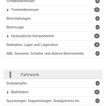
Scheibenbremsen
6
Trommelbremsen
16
Bremsleitungen
5
Bremszüge
3
Hydraulische Komponenten
14
Radnaben, Lager und Lagersätze
25
ABS, Sensoren, Schalter und diverse Bremsenteile
5
Fahrwerk
Stoßdämpfer
3
Blattfedern
23
Spurstangen, Koppelstangen, Stabigummis etc
4