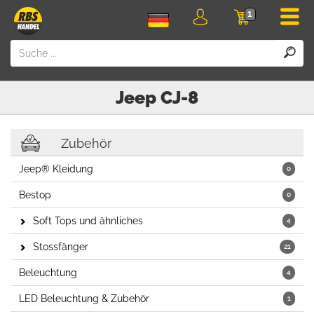
Men
1
Login
Einkaufswa
Jeep
CJ-8
Zubehör
Jeep® Kleidung
0
Bestop
0
Soft Tops und ähnliches
4
Stossfänger
21
Beleuchtung
4
LED Beleuchtung & Zubehör
1