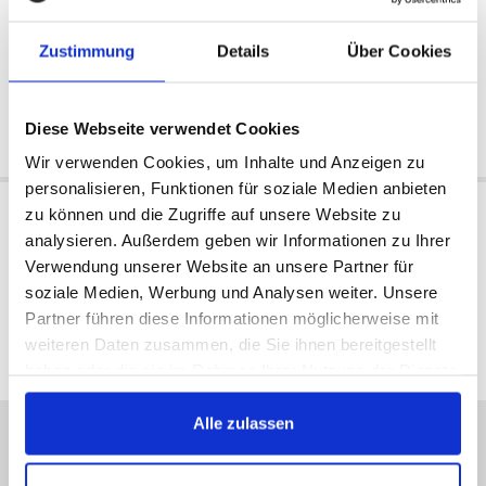
Nein
Extern
Verfügbar:
Verfügbar:
Zustimmung
Details
Über Cookies
1994/1995
1993
302 €
367 €
Diese Webseite verwendet Cookies
Jetzt kaufen
Jetzt kaufen
Wir verwenden Cookies, um Inhalte und Anzeigen zu
personalisieren, Funktionen für soziale Medien anbieten
zu können und die Zugriffe auf unsere Website zu
analysieren. Außerdem geben wir Informationen zu Ihrer
Verwendung unserer Website an unsere Partner für
soziale Medien, Werbung und Analysen weiter. Unsere
alle Preise incl. MwSt
Partner führen diese Informationen möglicherweise mit
weiteren Daten zusammen, die Sie ihnen bereitgestellt
haben oder die sie im Rahmen Ihrer Nutzung der Dienste
gesammelt haben.
Alle zulassen
Sorry, Hotline nicht
erreichbar, schreiben Sie