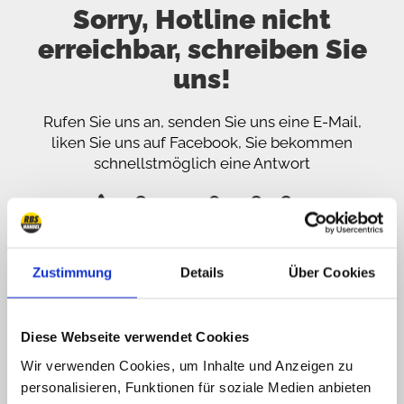
Sorry, Hotline nicht
erreichbar, schreiben Sie
uns!
Rufen Sie uns an, senden Sie uns eine E-Mail,
liken Sie uns auf Facebook, Sie bekommen
schnellstmöglich eine Antwort
089 - 41 61 08 780
(9:30-14:00 16:00-19:00)
info@rbs-handel.de
Zustimmung
Details
Über Cookies
Facebook
Diese Webseite verwendet Cookies
Wir verwenden Cookies, um Inhalte und Anzeigen zu
personalisieren, Funktionen für soziale Medien anbieten