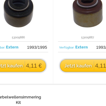
53009886
53009887
Extern
1993/1995
Extern
1993
bar:
Verfügbar:
4,11 €
4,11
tzt kaufen
Jetzt kaufen
urbelwellensimmering
Kit