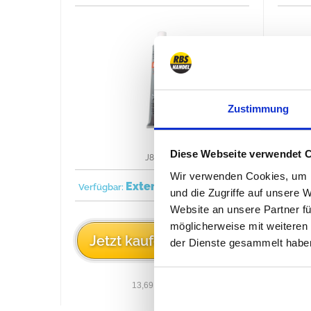
Zustimmung
Diese Webseite verwendet 
J8993317
Wir verwenden Cookies, um I
Extern
1993/1995
Verfügbar:
Verfüg
und die Zugriffe auf unsere 
Website an unsere Partner fü
möglicherweise mit weiteren
10,95 €
Jetzt kaufen
J
der Dienste gesammelt habe
13,69 € / 100 ml