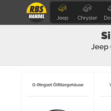
Jeep
Chrysler
Do
S
Jeep
O-Ringset Ölfiltergehäuse