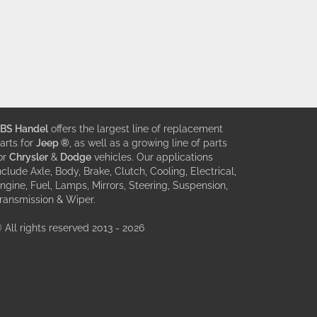
BS Handel
offers the largest line of replacement
arts for
Jeep ®
, as well as a growing line of parts
or
Chrysler
&
Dodge
vehicles. Our applications
nclude Axle, Body, Brake, Clutch, Cooling, Electrical,
ngine, Fuel, Lamps, Mirrors, Steering, Suspension,
ransmission & Wiper.
 All rights reserved 2013 - 2026