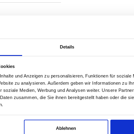
Details
Cookies
4778126
nhalte und Anzeigen zu personalisieren, Funktionen für soziale
Extern
1993/1995
bar:
Website zu analysieren. Außerdem geben wir Informationen zu I
r soziale Medien, Werbung und Analysen weiter. Unsere Partner
 Daten zusammen, die Sie ihnen bereitgestellt haben oder die s
15 €
etzt kaufen
n.
Ablehnen