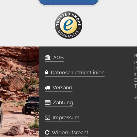
R
AGB
p
f
Datenschutzrichtlinien
i
E
T
Versand
©
Zahlung
Impressum
Widerrufsrecht