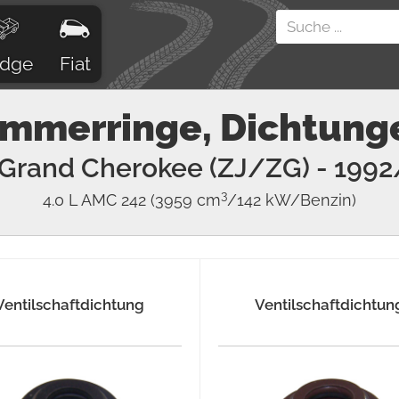
dge
Fiat
immerringe, Dichtung
Grand Cherokee (ZJ/ZG)
- 1992
3
4.0 L AMC 242
(3959 cm
/142 kW/Benzin)
Ventilschaftdichtung
Ventilschaftdichtun