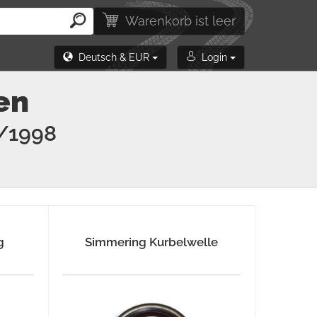
Warenkorb ist leer
Deutsch & EUR
Login
en
/1998
g
Simmering Kurbelwelle