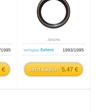
J3224704
/1995
Extern
1993/1995
Verfügbar:
 €
5,47 €
Jetzt kaufen