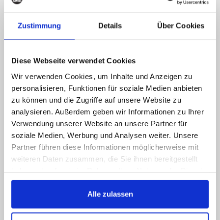
erreichbar, schreiben Sie
uns!
Zustimmung
Details
Über Cookies
Rufen Sie uns an, senden Sie uns eine E-Mail,
liken Sie uns auf Facebook, Sie bekommen
Diese Webseite verwendet Cookies
schnellstmöglich eine Antwort
Wir verwenden Cookies, um Inhalte und Anzeigen zu
089 - 41 61 08 780
personalisieren, Funktionen für soziale Medien anbieten
(9:30-14:00 16:00-19:00)
zu können und die Zugriffe auf unsere Website zu
analysieren. Außerdem geben wir Informationen zu Ihrer
info@rbs-handel.de
Verwendung unserer Website an unsere Partner für
soziale Medien, Werbung und Analysen weiter. Unsere
Partner führen diese Informationen möglicherweise mit
Facebook
weiteren Daten zusammen, die Sie ihnen bereitgestellt
haben oder die sie im Rahmen Ihrer Nutzung der Dienste
gesammelt haben.
Alle zulassen