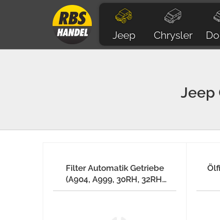
Jeep
Chrysler
Do
Jeep
Filter Automatik Getriebe
Ölf
(A904, A999, 30RH, 32RH,
42RE, 46RH, 44RE, A727)