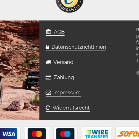
R
AGB
p
f
Datenschutzrichtlinien
i
E
T
Versand
©
Zahlung
Impressum
Widerrufsrecht