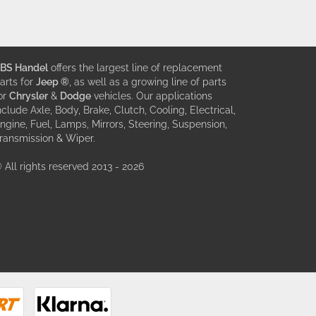
BS Handel
offers the largest line of replacement
arts for
Jeep ®
, as well as a growing line of parts
or
Chrysler
&
Dodge
vehicles. Our applications
nclude Axle, Body, Brake, Clutch, Cooling, Electrical,
ngine, Fuel, Lamps, Mirrors, Steering, Suspension,
ransmission & Wiper.
 All rights reserved 2013 - 2026