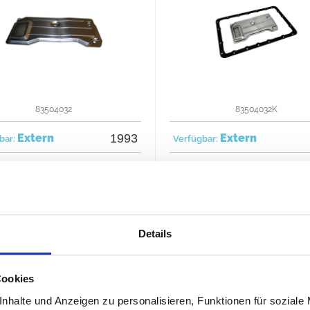
83504032
83504032K
Extern
1993
Extern
bar:
Verfügbar:
27 €
33 
etzt kaufen
Jetzt kaufen
Details
Cookies
nhalte und Anzeigen zu personalisieren, Funktionen für soziale
alle Preise incl. MwSt