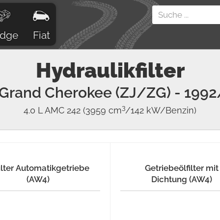
dge
Fiat
Hydraulikfilter
Grand Cherokee (ZJ/ZG)
- 1992
3
4.0 L AMC 242
(3959 cm
/142 kW/Benzin)
ilter Automatikgetriebe
Getriebeölfilter mit
(AW4)
Dichtung (AW4)