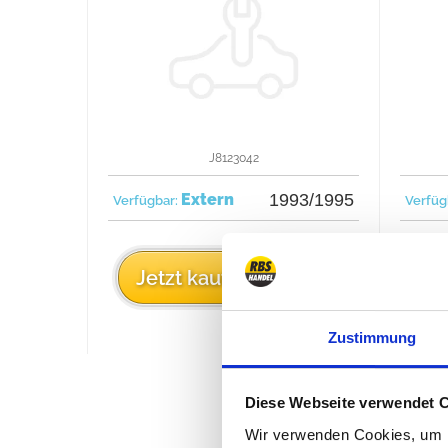
J8123042
Extern
1993/1995
Verfügbar:
Verfüg
8,21 €
Jetzt kaufen
J
Zustimmung
Diese Webseite verwendet 
Wir verwenden Cookies, um I