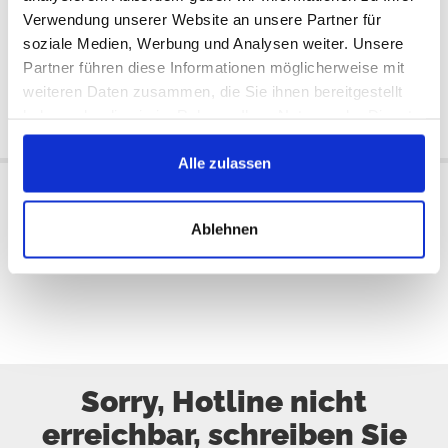
Verwendung unserer Website an unsere Partner für
Nein
1 Art.
Verfügbar:
Verfügbar:
soziale Medien, Werbung und Analysen weiter. Unsere
1993/1995
1993/1995
Partner führen diese Informationen möglicherweise mit
116 €
116 €
weiteren Daten zusammen, die Sie ihnen bereitgestellt
haben oder die sie im Rahmen Ihrer Nutzung der Dienste
Jetzt kaufen
Jetzt kaufen
gesammelt haben.
Alle zulassen
Ablehnen
alle Preise incl. MwSt
Sorry, Hotline nicht
erreichbar, schreiben Sie