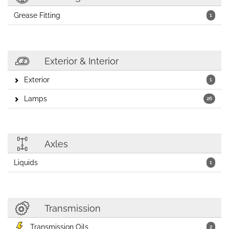
Grease Fitting
1
Exterior & Interior
Exterior
1
Lamps
26
Axles
Liquids
1
Transmission
Transmission Oils
2