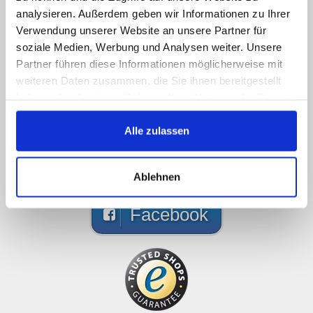
Sorry, Hotline not available,
analysieren. Außerdem geben wir Informationen zu Ihrer
Verwendung unserer Website an unsere Partner für
write us!
soziale Medien, Werbung und Analysen weiter. Unsere
Partner führen diese Informationen möglicherweise mit
Call us, e-mail us, social us, you get an answer
weiteren Daten zusammen, die Sie ihnen bereitgestellt
ASAP
haben oder die sie im Rahmen Ihrer Nutzung der Dienste
gesammelt haben.
089 - 41 61 08 780
Alle zulassen
(9:30-14:00 16:00-19:00)
info@rbs-handel.de
Ablehnen
Facebook