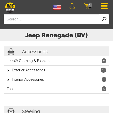
Men
1
Login
Cart
Jeep
Renegade (BV)
Accessories
Jeep® Clothing & Fashion
0
Exterior Accessories
11
Interior Accessories
1
Tools
1
Steering