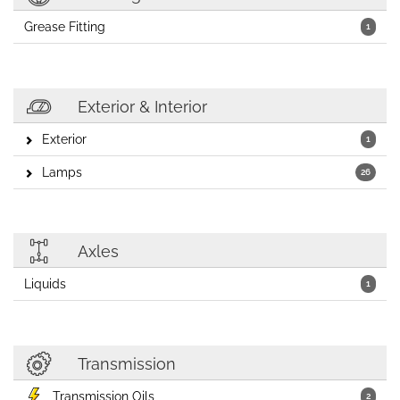
Grease Fitting
1
Exterior & Interior
Exterior
1
Lamps
26
Axles
Liquids
1
Transmission
Transmission Oils
2