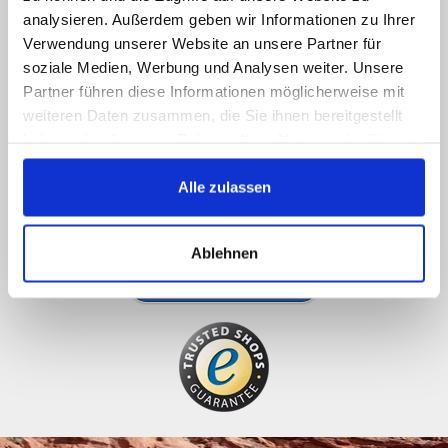
We are online
analysieren. Außerdem geben wir Informationen zu Ihrer
Verwendung unserer Website an unsere Partner für
soziale Medien, Werbung und Analysen weiter. Unsere
Call us, e-mail us, social us, you get an answer
Partner führen diese Informationen möglicherweise mit
ASAP
weiteren Daten zusammen, die Sie ihnen bereitgestellt
089 - 41 61 08 780
haben oder die sie im Rahmen Ihrer Nutzung der Dienste
gesammelt haben.
(9:30-14:00 16:00-19:00)
Alle zulassen
info@rbs-handel.de
Ablehnen
Facebook