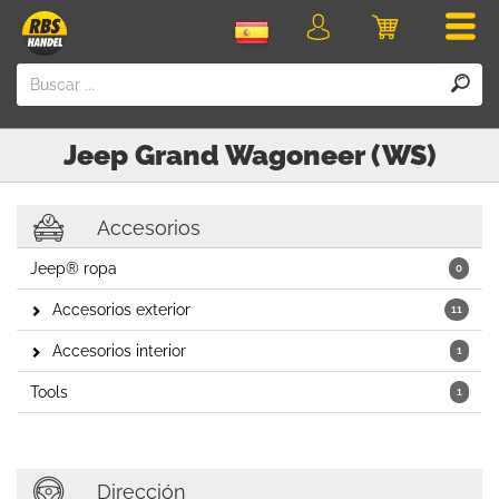
Men
Iniciar
Carro
sesión
Jeep
Grand Wagoneer (WS)
Accesorios
Jeep® ropa
0
Accesorios exterior
11
Accesorios interior
1
Tools
1
Dirección