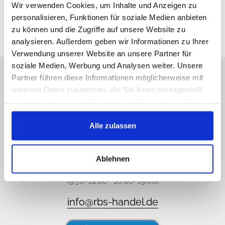
Wir verwenden Cookies, um Inhalte und Anzeigen zu
personalisieren, Funktionen für soziale Medien anbieten
zu können und die Zugriffe auf unsere Website zu
analysieren. Außerdem geben wir Informationen zu Ihrer
Verwendung unserer Website an unsere Partner für
soziale Medien, Werbung und Analysen weiter. Unsere
Lo sentimos no estamos
Partner führen diese Informationen möglicherweise mit
disponibles, pero
weiteren Daten zusammen, die Sie ihnen bereitgestellt
haben oder die sie im Rahmen Ihrer Nutzung der Dienste
escribanos!
gesammelt haben.
Alle zulassen
Llámenos o mande un e-mail, responderemos
lo antes posible.
Ablehnen
089 - 41 61 08 780
(9:30-14:00 16:00-19:00)
info@rbs-handel.de