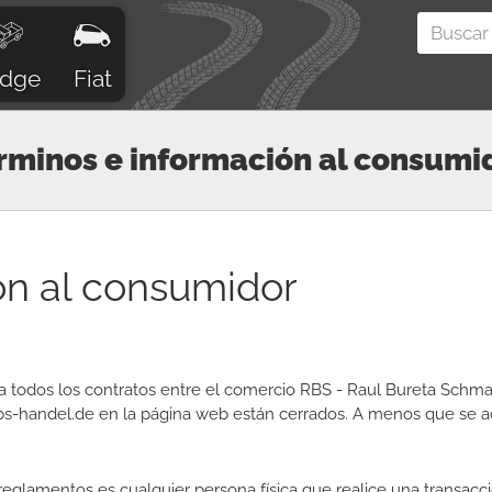
dge
Fiat
rminos e información al consumi
ón al consumidor
n a todos los contratos entre el comercio RBS - Raul Bureta Sch
rbs-handel.de en la página web están cerrados. A menos que se acu
eglamentos es cualquier persona física que realice una transacci