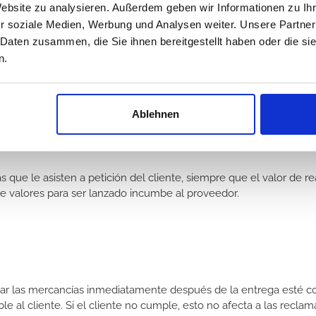
Website zu analysieren. Außerdem geben wir Informationen zu I
 hasta la liquidación completa de todas las reclamaciones de la 
r soziale Medien, Werbung und Analysen weiter. Unsere Partner
ermite una prenda o con fines de seguridad.
 Daten zusammen, die Sie ihnen bereitgestellt haben oder die s
n.
o ordinario de los negocios. En este caso, se nos asigna todas la
ceptación de los vendedores. El cliente también está autorizado a
 reserva el derecho, sin embargo, para recoger la afirmación.
Ablehnen
or adquiere la copropiedad del nuevo artículo en proporción del v
iento.
 que le asisten a petición del cliente, siempre que el valor de r
e valores para ser lanzado incumbe al proveedor.
r las mercancías inmediatamente después de la entrega esté co
le al cliente. Si el cliente no cumple, esto no afecta a las reclam