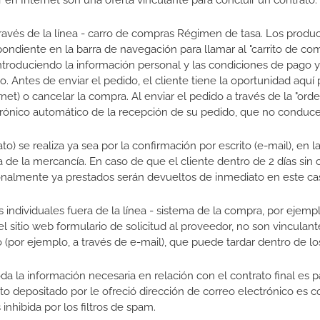
en Internet son una oferta vinculante para concluir un contrato.
través de la línea - carro de compras Régimen de tasa. Los produ
spondiente en la barra de navegación para llamar al "carrito de c
ntroduciendo la información personal y las condiciones de pago y
 Antes de enviar el pedido, el cliente tiene la oportunidad aquí 
net) o cancelar la compra. Al enviar el pedido a través de la "ord
ctrónico automático de la recepción de su pedido, que no conduce 
ato) se realiza ya sea por la confirmación por escrito (e-mail), en 
de la mercancía. En caso de que el cliente dentro de 2 días sin c
ionalmente ya prestados serán devueltos de inmediato en este ca
 individuales fuera de la línea - sistema de la compra, por ejemplo
l sitio web formulario de solicitud al proveedor, no son vinculant
o (por ejemplo, a través de e-mail), que puede tardar dentro de los
toda la información necesaria en relación con el contrato final es
to depositado por le ofreció dirección de correo electrónico es 
nhibida por los filtros de spam.