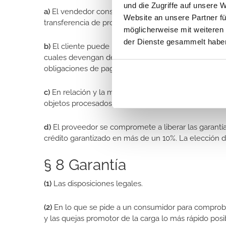
und die Zugriffe auf unsere 
a)
El vendedor conserva la propiedad de la mercancía
Website an unsere Partner fü
transferencia de propiedad de los bienes es no se p
möglicherweise mit weiteren
der Dienste gesammelt habe
b)
El cliente puede revender los productos en el curs
cuales devengan de la reventa objeto de la cesión a
obligaciones de pago correctamente, el proveedor se
c)
En relación y la mezcla de la mercancía, el vended
objetos procesados ​​en el momento de su procesam
d)
El proveedor se compromete a liberar las garantías
crédito garantizado en más de un 10%. La elección d
§ 8 Garantía
(1)
Las disposiciones legales.
(2)
En lo que se pide a un consumidor para comproba
y las quejas promotor de la carga lo más rápido posib