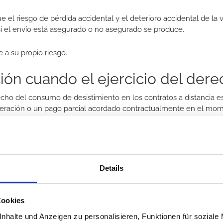
 el riesgo de pérdida accidental y el deterioro accidental de la 
i el envío está asegurado o no asegurado se produce.
e a su propio riesgo.
ión cuando el ejercicio del der
echo del consumo de desistimiento en los contratos a distancia e
nsideración o un pago parcial acordado contractualmente en el m
en. A cambio, nosotros haremos el reembolso dentro de 14 días tr
ión del título
i se refiere a las reclamaciones derivadas del mismo contrato.
Details
o de compra del proveedor.
Cookies
te:
nhalte und Anzeigen zu personalisieren, Funktionen für soziale