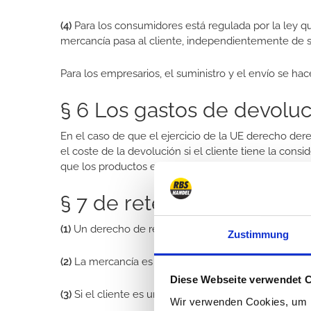
(4)
Para los consumidores está regulada por la ley que
mercancía pasa al cliente, independientemente de s
Para los empresarios, el suministro y el envío se hac
§ 6 Los gastos de devoluc
En el caso de que el ejercicio de la UE derecho der
el coste de la devolución si el cliente tiene la co
que los productos entregados no cumplen con la ord
§ 7 de retención, la retenc
(1)
Un derecho de retención, el cliente sólo ejercer s
Zustimmung
(2)
La mercancía es de hasta el pago total del preci
Diese Webseite verwendet 
(3)
Si el cliente es un empresario, se aplica lo siguien
Wir verwenden Cookies, um I