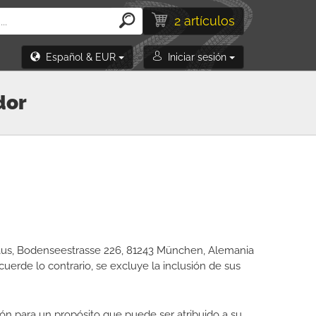
2 artículos
Español & EUR
Iniciar sesión
dor
maus, Bodenseestrasse 226, 81243 München, Alemania
erde lo contrario, se excluye la inclusión de sus
ón para un propósito que puede ser atribuido a su