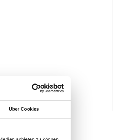
Über Cookies
 Medien anbieten zu können