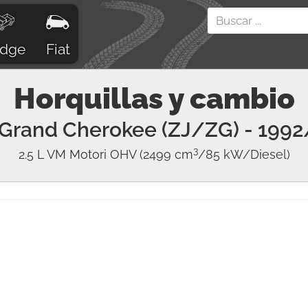
dge
Fiat
Horquillas y cambio
Grand Cherokee (ZJ/ZG)
- 1992
3
2.5 L VM Motori OHV
(2499 cm
/85 kW/Diesel)