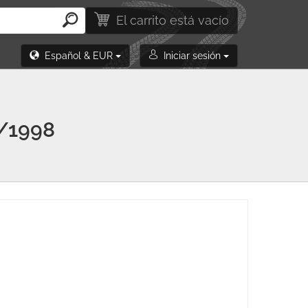
El carrito está vacío
Español & EUR
Iniciar sesión
/1998