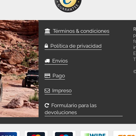
R
Términos & condiciones
p
f
Política de privacidad
i
E
T
Envíos
©
Pago
Impreso
Formulario para las
devoluciones