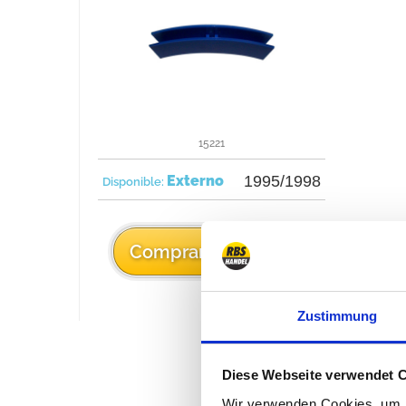
15221
Externo
1995/1998
Disponible:
2,74 €
Comprarlo
Zustimmung
Diese Webseite verwendet 
Wir verwenden Cookies, um I