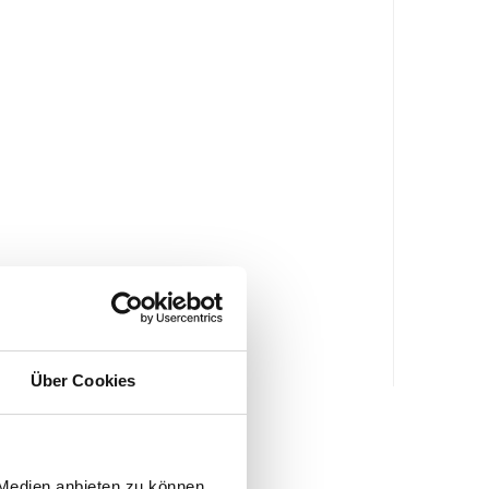
Über Cookies
 Medien anbieten zu können