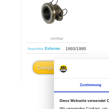
53008342
Externo
1993/1995
Disponible:
55 €
Comprarlo
Zustimmung
Diese Webseite verwendet 
Wir verwenden Cookies, um I