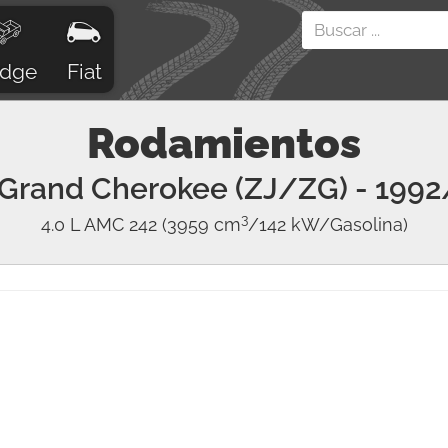
dge
Fiat
Rodamientos
Grand Cherokee (ZJ/ZG)
- 1992
3
4.0 L AMC 242
(3959 cm
/142 kW/Gasolina)