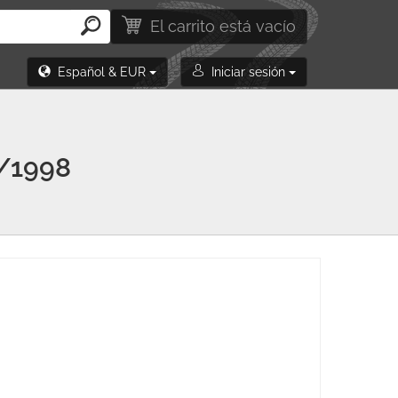
El carrito está vacío
Español & EUR
Iniciar sesión
/1998