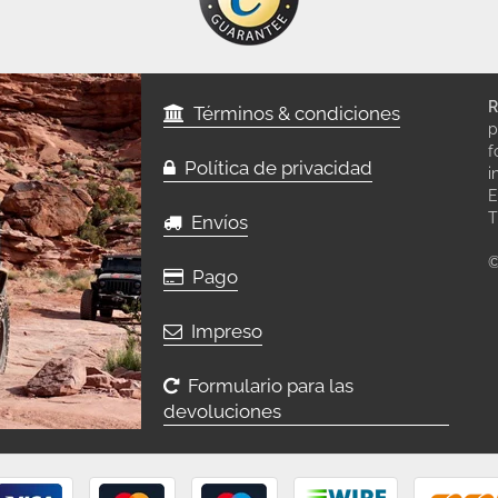
R
Términos & condiciones
p
f
Política de privacidad
i
E
T
Envíos
©
Pago
Impreso
Formulario para las
devoluciones