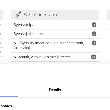
Sähköjärjestelmä
Sytytystulpat
2
Sytytysjärjestelmä
1
Käynnistysmoottorit, latausgeneraattorit,
2
virranjakajat
Anturit, virtakatkaisimet ja releet
12
Muut sähköiset osat
3
Lukkosylinterit ja lukot
Details
Lukkosylinterit
1
Cookies