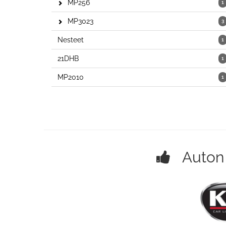
MP256
1
MP3023
3
Nesteet
1
21DHB
1
MP2010
1
Auton k