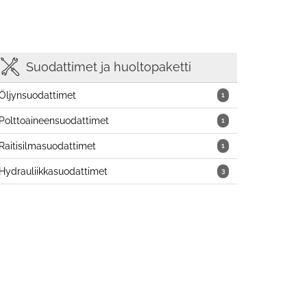
Suodattimet ja huoltopaketti
Öljynsuodattimet
1
Polttoaineensuodattimet
1
Raitisilmasuodattimet
1
Hydrauliikkasuodattimet
3