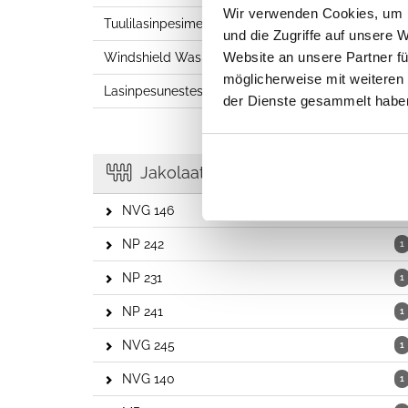
Wir verwenden Cookies, um I
Tuulilasinpesimen pumput
1
und die Zugriffe auf unsere 
Website an unsere Partner fü
Windshield Washer Nozzle
2
möglicherweise mit weiteren
Lasinpesunestesäiliö
1
der Dienste gesammelt habe
Jakolaatikot
NVG 146
1
NP 242
1
NP 231
1
NP 241
1
NVG 245
1
NVG 140
1