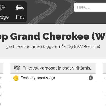
dge
Fiat
ep
Grand Cherokee (W
3
3.0 L Pentastar V6
(2997 cm
/169 kW/Bensiini)
Tukevat varaosat ja osat virittämiseen
Economy korotussarja
1