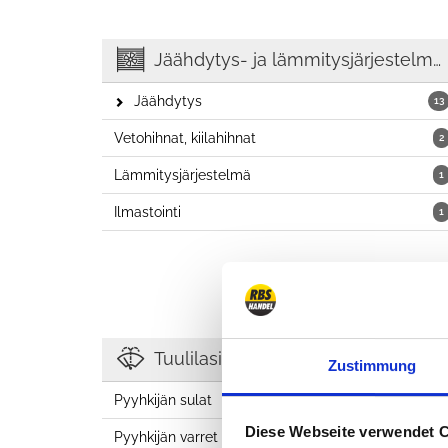
Jäähdytys- ja lämmitysjärjestelmä, ilmastointi
Jäähdytys
13
Vetohihnat, kiilahihnat
2
Lämmitysjärjestelmä
1
Ilmastointi
1
Tuulilasinpyyhkimet
Zustimmung
Pyyhkijän sulat
3
Diese Webseite verwendet 
Pyyhkijän varret
1