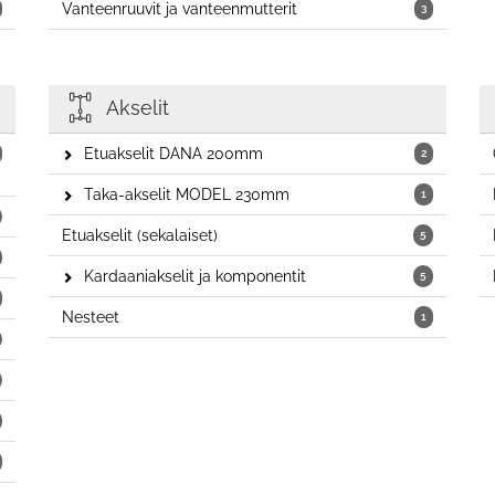
Vanteenruuvit ja vanteenmutterit
3
Akselit
Etuakselit DANA 200mm
2
Taka-akselit MODEL 230mm
1
Etuakselit (sekalaiset)
5
Kardaaniakselit ja komponentit
5
Nesteet
1