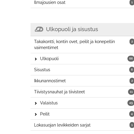
Ilmajousien osat
1
Ulkopuoli ja sisustus
Takakontti, kontin ovet, peilit ja konepellin
2
vaimentimet
Ulkopuoli
66
Sisustus
6
Ikkunannostimet
2
Tiivistysnauhat ja tiivisteet
11
Valaistus
49
Peilit
4
Lokasuojan levikkeiden sarjat
1