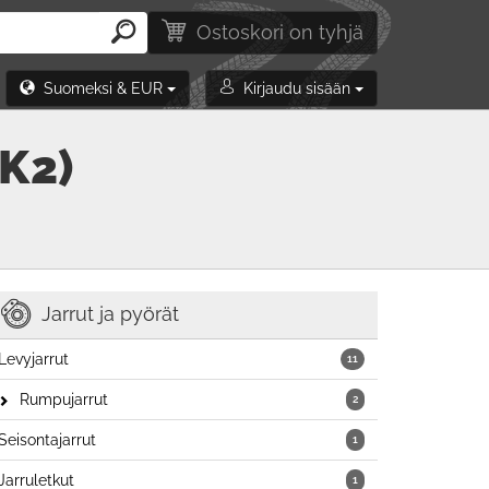
Ostoskori on tyhjä
Suomeksi & EUR
Kirjaudu sisään
K2)
Jarrut ja pyörät
Levyjarrut
11
Rumpujarrut
2
Seisontajarrut
1
Jarruletkut
1