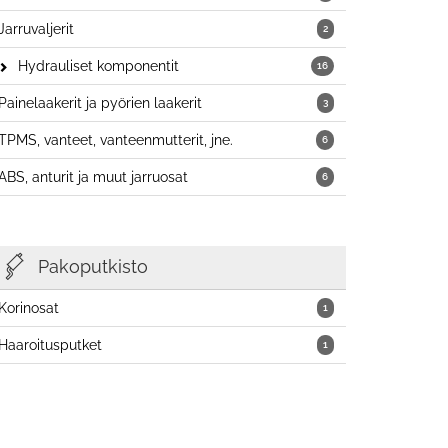
Jarruvaljerit
2
Hydrauliset komponentit
16
Painelaakerit ja pyörien laakerit
3
TPMS, vanteet, vanteenmutterit, jne.
6
ABS, anturit ja muut jarruosat
6
Pakoputkisto
Korinosat
1
Haaroitusputket
1