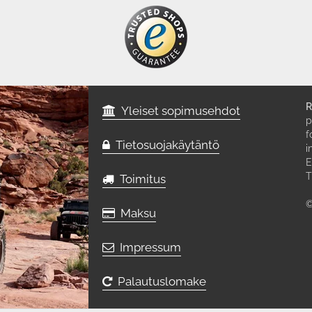
R
Yleiset sopimusehdot
p
f
Tietosuojakäytäntö
i
E
T
Toimitus
©
Maksu
Impressum
Palautuslomake