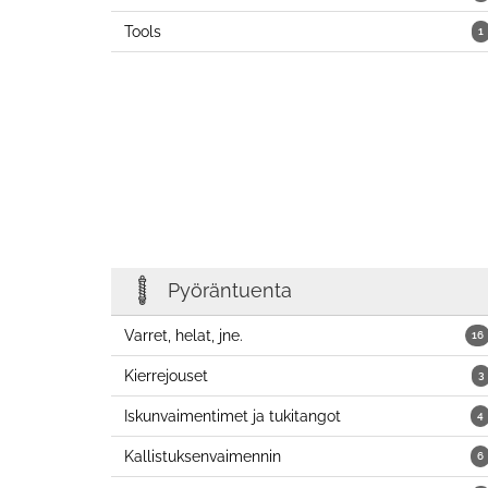
Tools
1
Pyöräntuenta
Varret, helat, jne.
16
Kierrejouset
3
Iskunvaimentimet ja tukitangot
4
Kallistuksenvaimennin
6