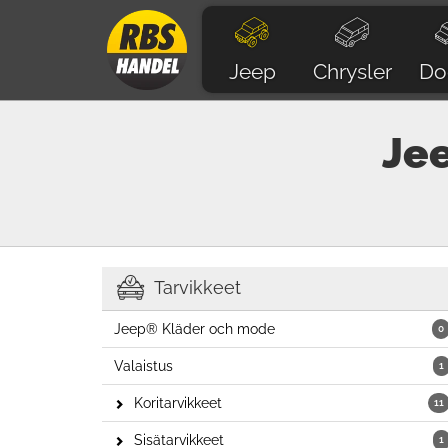
Jeep
Chrysler
Do
Je
Tarvikkeet
Jeep® Kläder och mode
0
Valaistus
1
Koritarvikkeet
11
Sisätarvikkeet
1