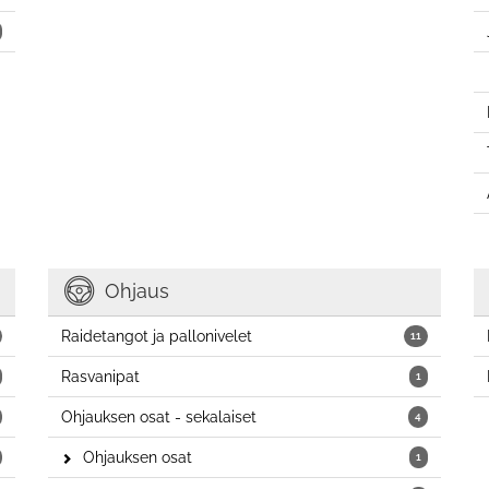
Ohjaus
Raidetangot ja pallonivelet
11
Rasvanipat
1
Ohjauksen osat - sekalaiset
4
Ohjauksen osat
1