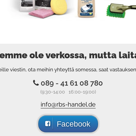
 emme ole verkossa, mutta laita
eille viestin, ota meihin yhteyttä somessa, saat vastauk
089 - 41 61 08 780
(9:30-14:00 16:00-19:00)
info@rbs-handel.de
Facebook