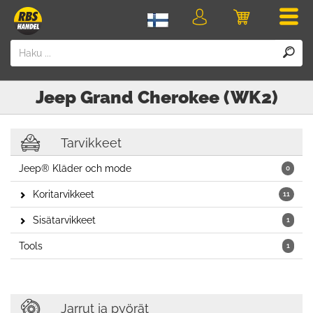
Men
Kirjaudu
Ostoskori
sisään
Jeep
Grand Cherokee (WK2)
Tarvikkeet
Jeep® Kläder och mode
0
Koritarvikkeet
11
Sisätarvikkeet
1
Tools
1
Jarrut ja pyörät