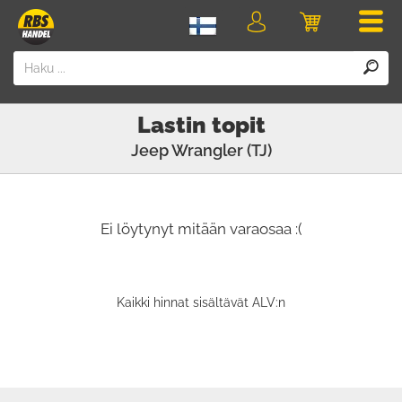
Men
Kirjaudu
Ostoskori
sisään
Lastin topit
Jeep
Wrangler (TJ)
Ei löytynyt mitään varaosaa :(
Kaikki hinnat sisältävät ALV:n