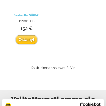
Viime!
Saatavilla:
1993/1995
152 €
Osta nyt
Kaikki hinnat sisältävät ALV:n
Valitettavasti emme ole