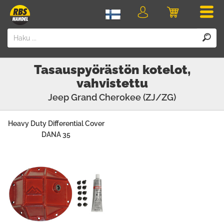
Men
Kirjaudu
Ostoskori
sisään
Tasauspyörästön kotelot,
vahvistettu
Jeep
Grand Cherokee (ZJ/ZG)
Heavy Duty Differential Cover
DANA 35