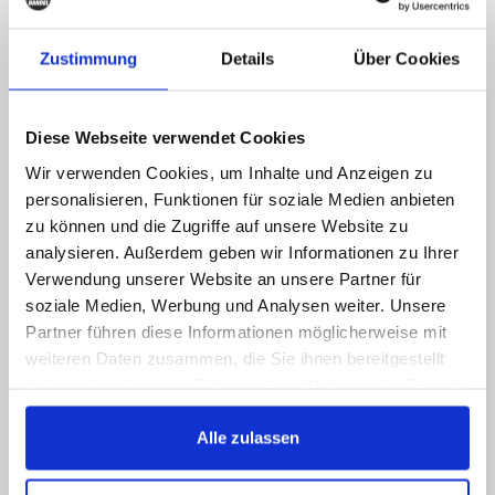
verkossa, mutta laita meille
viesti!
Zustimmung
Details
Über Cookies
Soita meille, lähetä meille viestin, ota meihin
yhteyttä somessa, saat vastauksen
Diese Webseite verwendet Cookies
mahdollisimman pian
Wir verwenden Cookies, um Inhalte und Anzeigen zu
089 - 41 61 08 780
personalisieren, Funktionen für soziale Medien anbieten
(9:30-14:00 16:00-19:00)
zu können und die Zugriffe auf unsere Website zu
analysieren. Außerdem geben wir Informationen zu Ihrer
info@rbs-handel.de
Verwendung unserer Website an unsere Partner für
soziale Medien, Werbung und Analysen weiter. Unsere
Partner führen diese Informationen möglicherweise mit
Facebook
weiteren Daten zusammen, die Sie ihnen bereitgestellt
haben oder die sie im Rahmen Ihrer Nutzung der Dienste
gesammelt haben.
Alle zulassen