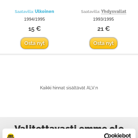
Ulkoinen
Yhdysvallat
Saatavilla:
Saatavilla:
1994/1995
1993/1995
15 €
21 €
Osta nyt
Osta nyt
Kaikki hinnat sisältävät ALV:n
Valitettavasti emme ole