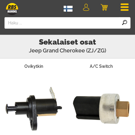
Men
Kirjaudu
Ostoskori
sisään
Sekalaiset osat
Jeep
Grand Cherokee (ZJ/ZG)
Ovikytkin
A/C Switch