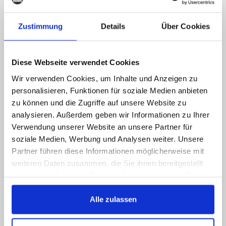
verkossa, mutta laita meille
viesti!
Zustimmung
Details
Über Cookies
Soita meille, lähetä meille viestin, ota meihin
yhteyttä somessa, saat vastauksen
Diese Webseite verwendet Cookies
mahdollisimman pian
Wir verwenden Cookies, um Inhalte und Anzeigen zu
089 - 41 61 08 780
personalisieren, Funktionen für soziale Medien anbieten
(9:30-14:00 16:00-19:00)
zu können und die Zugriffe auf unsere Website zu
analysieren. Außerdem geben wir Informationen zu Ihrer
info@rbs-handel.de
Verwendung unserer Website an unsere Partner für
soziale Medien, Werbung und Analysen weiter. Unsere
Partner führen diese Informationen möglicherweise mit
Facebook
weiteren Daten zusammen, die Sie ihnen bereitgestellt
haben oder die sie im Rahmen Ihrer Nutzung der Dienste
gesammelt haben.
Alle zulassen