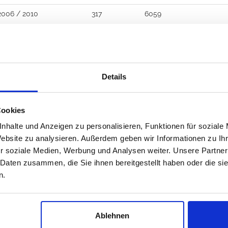
2006 / 2010
317
6059
Details
s, nous ne sommes pas online,
Cookies
e-mails, contactez nous sur les réseaux sociales, nous v
nhalte und Anzeigen zu personalisieren, Funktionen für soziale
089 - 41 61 08 780
Website zu analysieren. Außerdem geben wir Informationen zu I
r soziale Medien, Werbung und Analysen weiter. Unsere Partner
(9:30-14:00 16:00-19:00)
 Daten zusammen, die Sie ihnen bereitgestellt haben oder die s
info@rbs-handel.de
n.
Facebook
Ablehnen