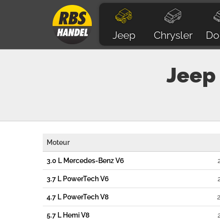
Jeep
Chrysler
Do
Jeep
Moteur
3.0 L Mercedes-Benz V6
3.7 L PowerTech V6
4.7 L PowerTech V8
5.7 L Hemi V8