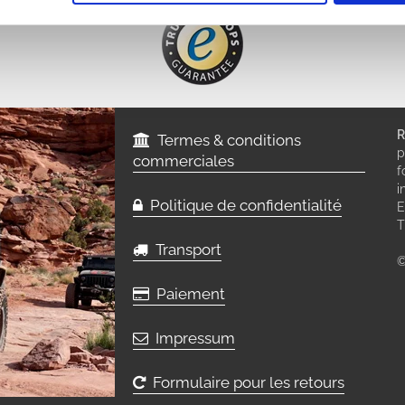
R
Termes & conditions
p
commerciales
f
i
Politique de confidentialité
E
T
Transport
©
Paiement
Impressum
Formulaire pour les retours