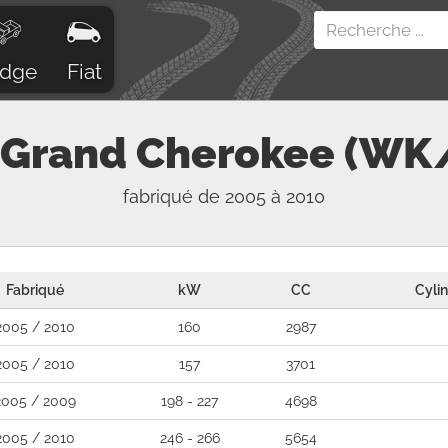
dge
Fiat
Grand Cherokee (W
fabriqué de 2005 à 2010
Fabriqué
kW
CC
Cyli
2005 / 2010
160
2987
2005 / 2010
157
3701
2005 / 2009
198 - 227
4698
2005 / 2010
246 - 266
5654