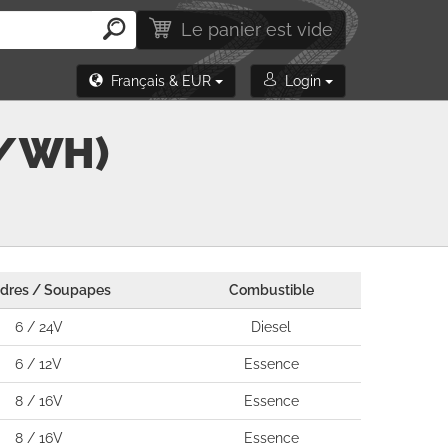
Le panier est vide
Français & EUR
Login
K/WH)
ndres / Soupapes
Combustible
6 / 24V
Diesel
6 / 12V
Essence
8 / 16V
Essence
8 / 16V
Essence