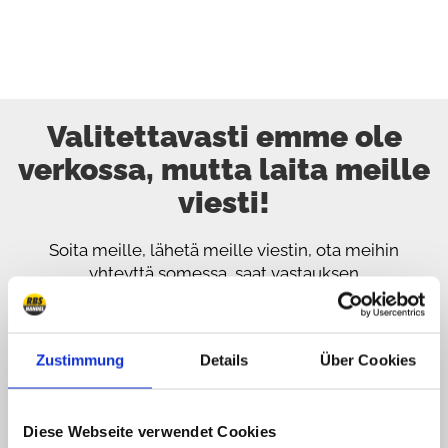
Valitettavasti emme ole
verkossa, mutta laita meille
viesti!
Soita meille, lähetä meille viestin, ota meihin
yhteyttä somessa, saat vastauksen
mahdollisimman pian
089 - 41 61 08 780
Zustimmung
Details
Über Cookies
(9:30-14:00 16:00-19:00)
info@rbs-handel.de
Diese Webseite verwendet Cookies