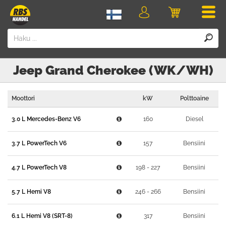
Men
Kirjaudu
Ostoskori
sisään
Jeep
Grand Cherokee (WK/WH)
Moottori
kW
Polttoaine
3.0 L Mercedes-Benz V6
160
Diesel
3.7 L PowerTech V6
157
Bensiini
4.7 L PowerTech V8
198 - 227
Bensiini
5.7 L Hemi V8
246 - 266
Bensiini
6.1 L Hemi V8 (SRT-8)
317
Bensiini