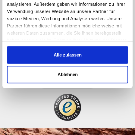
Siamo online
analysieren. Außerdem geben wir Informationen zu Ihrer
Verwendung unserer Website an unsere Partner für
Chiamateci, contattateci via email o via social
soziale Medien, Werbung und Analysen weiter. Unsere
media e sarete ricontattati il prima possibile
Partner führen diese Informationen möglicherweise mit
weiteren Daten zusammen, die Sie ihnen bereitgestellt
089 - 41 61 08 780
haben oder die sie im Rahmen Ihrer Nutzung der Dienste
(9:30-14:00 16:00-19:00)
gesammelt haben.
Alle zulassen
info@rbs-handel.de
Ablehnen
Facebook