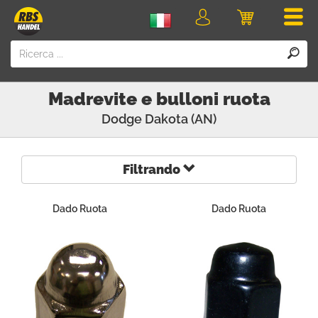
Men
login
Carrello
della
spesa
Madrevite e bulloni ruota
Dodge
Dakota (AN)
Filtrando
Dado Ruota
Dado Ruota