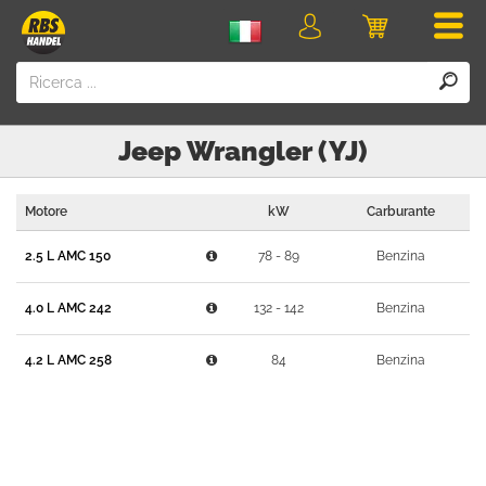
Men
login
Carrello
della
spesa
Jeep
Wrangler (YJ)
Motore
kW
Carburante
2.5 L AMC 150
78 - 89
Benzina
4.0 L AMC 242
132 - 142
Benzina
4.2 L AMC 258
84
Benzina