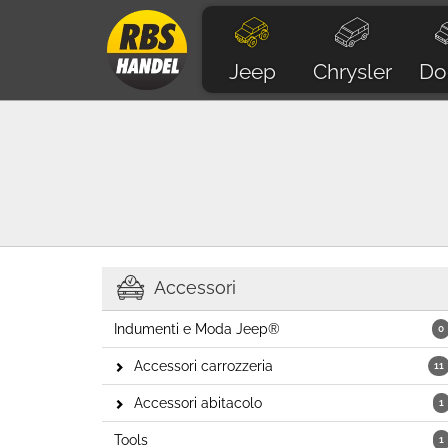
Jeep
Chrysler
Do
Accessori
Indumenti e Moda Jeep®
0
Accessori carrozzeria
11
Accessori abitacolo
1
Tools
1