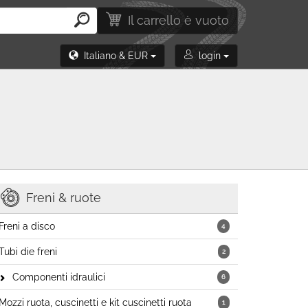
Il carrello è vuoto
Italiano & EUR
login
Freni & ruote
Freni a disco
4
Tubi die freni
2
Componenti idraulici
6
Mozzi ruota, cuscinetti e kit cuscinetti ruota
1