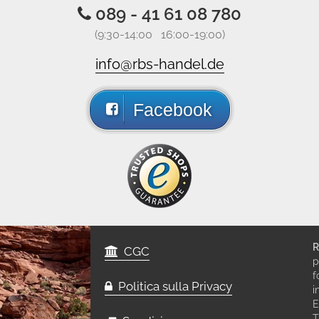
089 - 41 61 08 780
(9:30-14:00 16:00-19:00)
info@rbs-handel.de
Facebook
R
CGC
p
f
Politica sulla Privacy
i
E
T