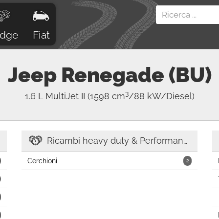
dge
Fiat
Jeep
Renegade (BU)
3
1.6 L MultiJet II
(1598 cm
/88 kW/Diesel)
Ricambi heavy duty & Performance
Cerchioni
2