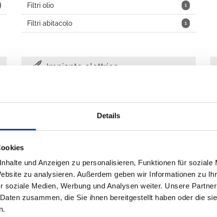
Filtri olio
1
Filtri abitacolo
1
Impianto elettrico
Sensori, interruttori, relè
1
Details
Meccanismo di distribuzione
Cookies
nhalte und Anzeigen zu personalisieren, Funktionen für soziale
Liquidi
1
Website zu analysieren. Außerdem geben wir Informationen zu I
r soziale Medien, Werbung und Analysen weiter. Unsere Partner
 Daten zusammen, die Sie ihnen bereitgestellt haben oder die s
n.