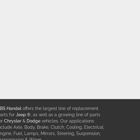
BS Handel
offers the largest line of replacement
arts for
Jeep ®
, as well as a growing line of parts
or
Chrysler
&
Dodge
vehicles. Our applications
nclude Axle, Body, Brake, Clutch, Cooling, Electrical,
ngine, Fuel, Lamps, Mirrors, Steering, Suspension,
ransmission & Wiper.