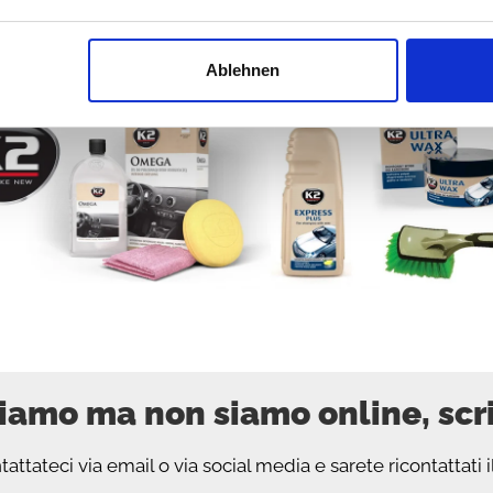
ici per auto, Olii, Lubrificanti,
Ablehnen
iamo ma non siamo online, scr
attateci via email o via social media e sarete ricontattati i