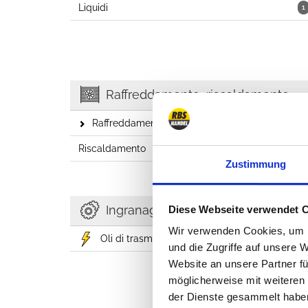
Liquidi
1
Raffreddamento, riscaldamento, aria condizionata
Raffreddamento
2
Riscaldamento
1
Zustimmung
Ingranaggio
Diese Webseite verwendet 
Wir verwenden Cookies, um I
Oli di trasmissione
2
und die Zugriffe auf unsere 
Website an unsere Partner fü
möglicherweise mit weiteren
der Dienste gesammelt habe