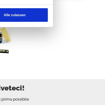
 Workshop
Alle zulassen
iveteci!
l prima possibile