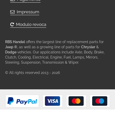
Impressum
Modulo revoca
RBS Handel
offers the largest line of replacement parts for
Jeep ®
, as well as a growing line of parts for
Chrysler
&
Dodge
vehicles. Our applications include Axle, Body, Brake,
Clutch, Cooling, Electrical, Engine, Fuel, Lamps, Mirrors,
Steering, Suspension, Transmission & Wiper.
© All rights reserved 2013 - 2026