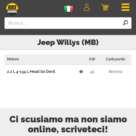
Men
login
Carrello
della
spesa
Jeep
Willys (MB)
Motore
kW
Carburante
2.2 L 4-134 L-Head Go Devil
45
Benzina
Ci scusiamo ma non siamo
online, scriveteci!