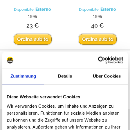
Esterno
Esterno
Disponibile:
Disponibile:
1995
1995
23 €
40 €
Ordina subito
Ordina subito
Zustimmung
Details
Über Cookies
Tutti i prezzi sono inclusivi dell'IVA
Diese Webseite verwendet Cookies
Wir verwenden Cookies, um Inhalte und Anzeigen zu
personalisieren, Funktionen für soziale Medien anbieten
Ci scusiamo ma non siamo
zu können und die Zugriffe auf unsere Website zu
online, scriveteci!
analysieren. Außerdem geben wir Informationen zu Ihrer