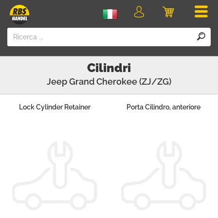
Men
login
Carrello
della
spesa
Cilindri
Jeep
Grand Cherokee (ZJ/ZG)
Lock Cylinder Retainer
Porta Cilindro, anteriore