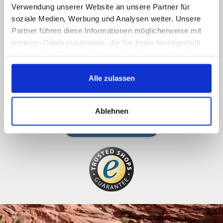
Verwendung unserer Website an unsere Partner für
soziale Medien, Werbung und Analysen weiter. Unsere
Chiamateci, contattateci via email o via social
Partner führen diese Informationen möglicherweise mit
media e sarete ricontattati il prima possibile
weiteren Daten zusammen, die Sie ihnen bereitgestellt
089 - 41 61 08 780
haben oder die sie im Rahmen Ihrer Nutzung der Dienste
gesammelt haben.
(9:30-14:00 16:00-19:00)
Alle zulassen
info@rbs-handel.de
Ablehnen
Facebook