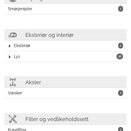
Smørjenipler
1
Eksteriør og interiør
Eksteriør
1
Lys
26
Aksler
Væsker
1
Filter og vedlikeholdssett
Kupéfilter
1