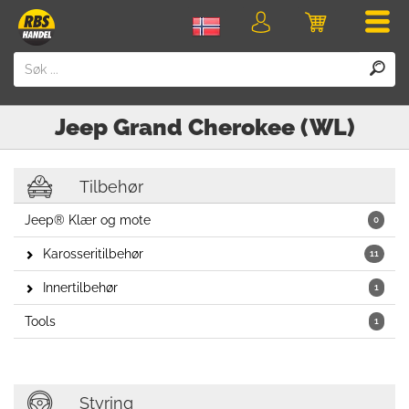
Men
Logg
Handlevogn
inn
Jeep
Grand Cherokee (WL)
Tilbehør
Jeep® Klær og mote
0
Karosseritilbehør
11
Innertilbehør
1
Tools
1
Styring