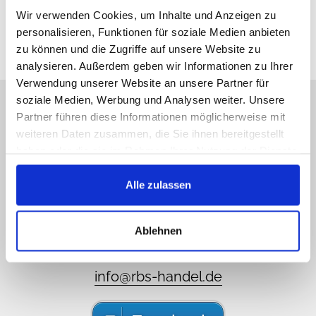
Wir verwenden Cookies, um Inhalte und Anzeigen zu
personalisieren, Funktionen für soziale Medien anbieten
zu können und die Zugriffe auf unsere Website zu
analysieren. Außerdem geben wir Informationen zu Ihrer
Verwendung unserer Website an unsere Partner für
soziale Medien, Werbung und Analysen weiter. Unsere
Vi beklager at vi ikke er på
Partner führen diese Informationen möglicherweise mit
nett, men skriv til oss!
weiteren Daten zusammen, die Sie ihnen bereitgestellt
haben oder die sie im Rahmen Ihrer Nutzung der Dienste
Ring oss, send oss ​​en e-post, ta gjerne kontakt
gesammelt haben.
med oss gjennom sosiale medier, du får et svar
Alle zulassen
så snart som mulig.
089 - 41 61 08 780
Ablehnen
(9:30-14:00 16:00-19:00)
info@rbs-handel.de