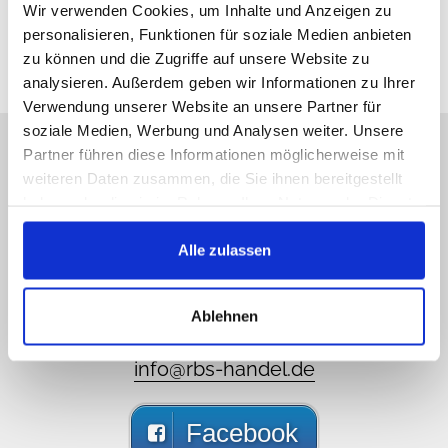
Wir verwenden Cookies, um Inhalte und Anzeigen zu
personalisieren, Funktionen für soziale Medien anbieten
zu können und die Zugriffe auf unsere Website zu
analysieren. Außerdem geben wir Informationen zu Ihrer
Verwendung unserer Website an unsere Partner für
soziale Medien, Werbung und Analysen weiter. Unsere
Ci scusiamo ma non siamo
Partner führen diese Informationen möglicherweise mit
online, scriveteci!
weiteren Daten zusammen, die Sie ihnen bereitgestellt
haben oder die sie im Rahmen Ihrer Nutzung der Dienste
gesammelt haben.
Chiamateci, contattateci via email o via social
Alle zulassen
media e sarete ricontattati il prima possibile
089 - 41 61 08 780
Ablehnen
(9:30-14:00 16:00-19:00)
info@rbs-handel.de
Facebook