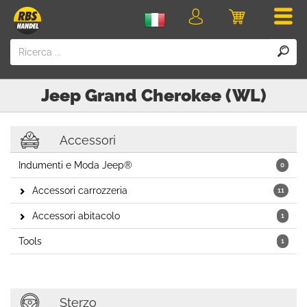
Men
login
Carrello
della
spesa
Jeep
Grand Cherokee (WL)
Accessori
Indumenti e Moda Jeep®
0
Accessori carrozzeria
11
Accessori abitacolo
1
Tools
1
Sterzo