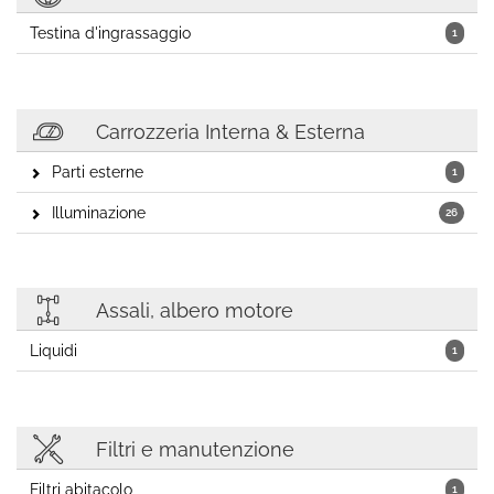
Testina d'ingrassaggio
1
Carrozzeria Interna & Esterna
Parti esterne
1
Illuminazione
26
Assali, albero motore
Liquidi
1
Filtri e manutenzione
Filtri abitacolo
1