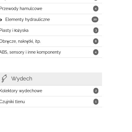
Przewody hamulcowe
4
Elementy hydrauliczne
20
Piasty i łożyska
3
Obręcze, nakrętki, itp.
8
ABS, sensory i inne komponenty
4
Wydech
Kolektory wydechowe
2
Czujniki tlenu
1