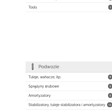
Tools
1
Podwozie
Tuleje, wahacze, itp.
8
Sprężyny śrubowe
5
Amortyzatory
5
Stabilizatory, tuleje stabilizatora i amortyzatory
13