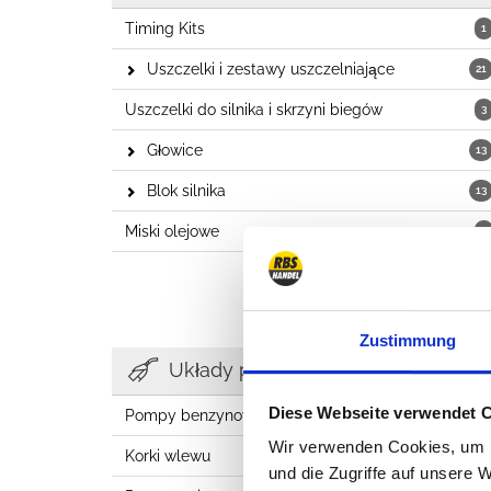
Timing Kits
1
Uszczelki i zestawy uszczelniające
21
Uszczelki do silnika i skrzyni biegów
3
Głowice
13
Blok silnika
13
Miski olejowe
3
Zustimmung
Układy paliwowe
Diese Webseite verwendet 
Pompy benzynowe, wtryskiwacze, itp.
4
Wir verwenden Cookies, um I
Korki wlewu
3
und die Zugriffe auf unsere 