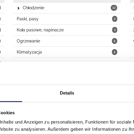
Chłodzenie
12
Paski, pasy
2
Koła pasowe, napinacze
3
Ogrzewanie
5
Klimatyzacja
4
Details
Wycieraczki
Cookies
Wycieraczki
3
nhalte und Anzeigen zu personalisieren, Funktionen für soziale
Ramiona wycieraczek
2
Website zu analysieren. Außerdem geben wir Informationen zu I