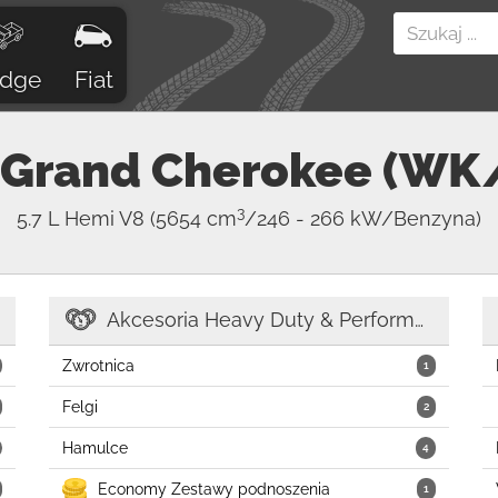
dge
Fiat
Grand Cherokee (W
3
5.7 L Hemi V8
(5654 cm
/246 - 266 kW/Benzyna)
Akcesoria Heavy Duty & Performance
Zwrotnica
1
Felgi
2
Hamulce
4
Economy Zestawy podnoszenia
1