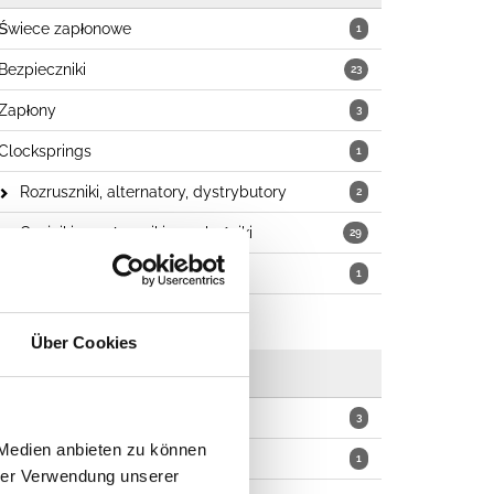
Świece zapłonowe
1
Bezpieczniki
23
Zapłony
3
Clocksprings
1
Rozruszniki, alternatory, dystrybutory
2
Czujniki, przełączniki, przekaźniki
29
Multiple Displacement Solenoid
1
Über Cookies
Blokady i klucze
Klucze
3
 Medien anbieten zu können
Stacyjka
1
hrer Verwendung unserer