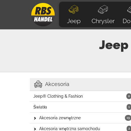
Jeep
Chrysler
Do
Jeep
Akcesoria
Jeep® Clothing & Fashion
0
Światła
1
Akcesoria zewnętrzne
19
Akcesoria wnętrzna samochodu
2