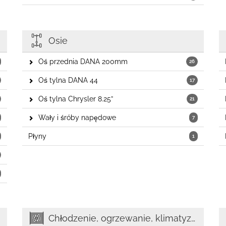
Osie
Oś przednia DANA 200mm
26
Oś tylna DANA 44
17
Oś tylna Chrysler 8.25”
21
Wały i śróby napędowe
7
Płyny
1
Chłodzenie, ogrzewanie, klimatyzacja