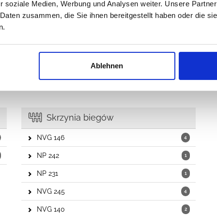
Silnik wycieraczek
1
r soziale Medien, Werbung und Analysen weiter. Unsere Partner
 Daten zusammen, die Sie ihnen bereitgestellt haben oder die s
Pompka spryskiwaczy
1
n.
Windshield Washer Nozzle
2
Windshield Washer Reservoir
2
Ablehnen
Inne
2
Skrzynia biegów
NVG 146
4
NP 242
1
NP 231
1
NVG 245
4
NVG 140
2