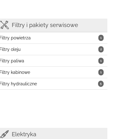
Filtry i pakiety serwisowe
Filtry powietrza
1
Filtry oleju
2
Filtry paliwa
1
Filtry kabinowe
1
Filtry hydrauliczne
5
Elektryka