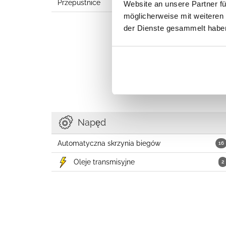
Przepustnice
3
Website an unsere Partner fü
möglicherweise mit weiteren
der Dienste gesammelt habe
Napęd
Automatyczna skrzynia biegów
16
Oleje transmisyjne
2