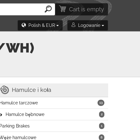
Cart is empty
Polish & EUR
Logowanie
K/WH)
Hamulce i koła
Hamulce tarczowe
13
Hamulce bębnowe
2
Parking Brakes
1
Węże hamulcowe
6