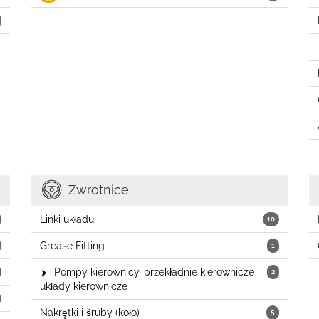
Zwrotnice
Linki układu
10
Grease Fitting
1
Pompy kierownicy, przekładnie kierownicze i
2
układy kierownicze
Nakrętki i śruby (koło)
5