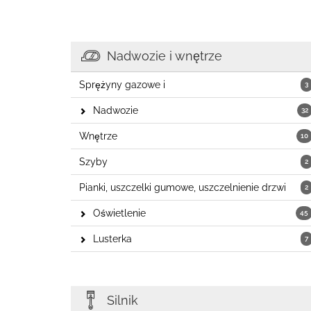
Nadwozie i wnętrze
Sprężyny gazowe i
3
Nadwozie
32
Wnętrze
10
Szyby
2
Pianki, uszczelki gumowe, uszczelnienie drzwi
2
Oświetlenie
45
Lusterka
7
Silnik