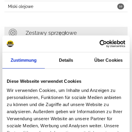
Miski olejowe
10
Zestawy sprzęgłowe
Łożyska
1
Zustimmung
Details
Über Cookies
Chłodzenie, ogrzewanie, klimatyzacja
Diese Webseite verwendet Cookies
Chłodzenie
5
Wir verwenden Cookies, um Inhalte und Anzeigen zu
Paski, pasy
2
personalisieren, Funktionen für soziale Medien anbieten
Klimatyzacja
2
zu können und die Zugriffe auf unsere Website zu
analysieren. Außerdem geben wir Informationen zu Ihrer
Verwendung unserer Website an unsere Partner für
soziale Medien, Werbung und Analysen weiter. Unsere
Elektryka