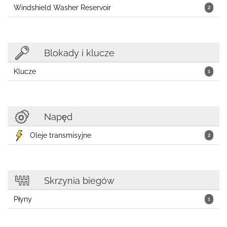
Windshield Washer Reservoir
2
Blokady i klucze
Klucze
1
Napęd
Oleje transmisyjne
2
Skrzynia biegów
Płyny
1