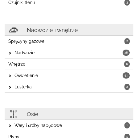
Czujniki tlenu
3
Nadwozie i wnętrze
Sprężyny gazowe i
2
Nadwozie
38
Wnętrze
6
Oświetlenie
41
Lusterka
2
Osie
Wały i śróby napędowe
1
Płyny
1