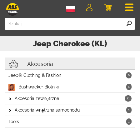
Men
Logowanie
Koszyk
Jeep
Cherokee (KL)
Akcesoria
Jeep® Clothing & Fashion
0
Bushwacker Błotniki
1
Akcesoria zewnętrzne
11
Akcesoria wnętrzna samochodu
1
Tools
1