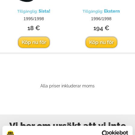
Sista!
Ekstern
Tillgänglig:
Tillgänglig:
1995/1998
1996/1998
18 €
194 €
Köp nu för
Köp nu för
Alla priser inkluderar moms
Vi ber om ursäkt att vi inte