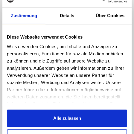
är på nätet, men skriv till
oss!
Zustimmung
Details
Über Cookies
Ring oss, skicka ett e-mail, kontakta oss via
sociala medier, du får ett svar så snart som
Diese Webseite verwendet Cookies
möjligt.
Wir verwenden Cookies, um Inhalte und Anzeigen zu
089 - 41 61 08 780
personalisieren, Funktionen für soziale Medien anbieten
(9:30-14:00 16:00-19:00)
zu können und die Zugriffe auf unsere Website zu
analysieren. Außerdem geben wir Informationen zu Ihrer
info@rbs-handel.de
Verwendung unserer Website an unsere Partner für
soziale Medien, Werbung und Analysen weiter. Unsere
Partner führen diese Informationen möglicherweise mit
Facebook
weiteren Daten zusammen, die Sie ihnen bereitgestellt
haben oder die sie im Rahmen Ihrer Nutzung der Dienste
gesammelt haben.
Alle zulassen