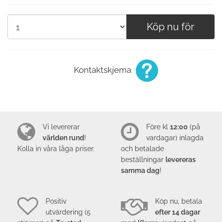
Köp nu för
Kontaktskjema
Vi levererar
Före kl
12:00
(på
världen rund
!
vardagar) inlagda
Kolla in våra låga
priser
.
och betalade
beställningar
levereras
samma dag
!
Positiv
Köp nu, betala
utvärdering (5
efter 14 dagar