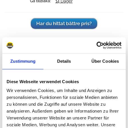
Gå tillbaka:
14 Dager
Har du hittat bättre pris?
Referensnummer:
18204.06, J8130369, 8130369-HD, J8130369HD, 8130369,
5355974, 5355792, 5353996, 5353995, 52087823, 52006420,
Zustimmung
Details
Über Cookies
J5355974, J5355792, J5353996, J5353995
Diese Webseite verwendet Cookies
Användning:
Wir verwenden Cookies, um Inhalte und Anzeigen zu
personalisieren, Funktionen für soziale Medien anbieten
Märke:
Modell
Motor
zu können und die Zugriffe auf unsere Website zu
analysieren. Außerdem geben wir Informationen zu Ihrer
Jeep
CJ-5
2.5 L AMC 150
Verwendung unserer Website an unsere Partner für
Jeep
CJ-5
2.5 L GM
soziale Medien, Werbung und Analysen weiter. Unsere