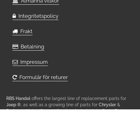
Almänna villkor
Integritetspolicy
Frakt
Betalning
Impressum
Formulär för returer
RBS Handel
offers the largest line of replacement parts for
Jeep ®
, as well as a growing line of parts for
Chrysler
&
Dodge
vehicles. Our applications include Axle, Body, Brake,
Clutch, Cooling, Electrical, Engine, Fuel, Lamps, Mirrors,
Steering, Suspension, Transmission & Wiper.
© All rights reserved 2013 - 2026