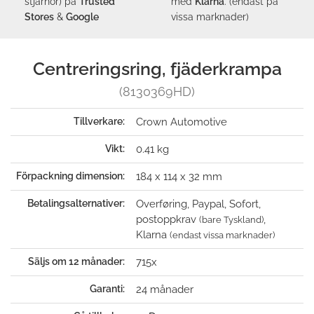
stjärnor) på
Trusted
med
Klarna
. (endast på
Stores
&
Google
vissa marknader)
Centreringsring, fjäderkrampa
(8130369HD)
Tillverkare:
Crown Automotive
Vikt:
0.41 kg
Förpackning dimension:
184 x 114 x 32 mm
Betalingsalternativer:
Overføring, Paypal, Sofort,
postoppkrav
,
(bare Tyskland)
Klarna
(endast vissa marknader)
Säljs om 12 månader:
715x
Garanti:
24 månader