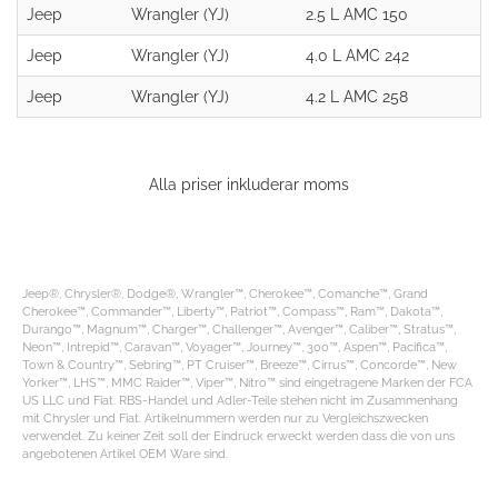
Jeep
Wrangler (YJ)
2.5 L AMC 150
Jeep
Wrangler (YJ)
4.0 L AMC 242
Jeep
Wrangler (YJ)
4.2 L AMC 258
Alla priser inkluderar moms
Jeep®, Chrysler®, Dodge®, Wrangler™, Cherokee™, Comanche™, Grand
Cherokee™, Commander™, Liberty™, Patriot™, Compass™, Ram™, Dakota™,
Durango™, Magnum™, Charger™, Challenger™, Avenger™, Caliber™, Stratus™,
Neon™, Intrepid™, Caravan™, Voyager™, Journey™, 300™, Aspen™, Pacifica™,
Town & Country™, Sebring™, PT Cruiser™, Breeze™, Cirrus™, Concorde™, New
Yorker™, LHS™, MMC Raider™, Viper™, Nitro™ sind eingetragene Marken der FCA
US LLC und Fiat. RBS-Handel und Adler-Teile stehen nicht im Zusammenhang
mit Chrysler und Fiat. Artikelnummern werden nur zu Vergleichszwecken
verwendet. Zu keiner Zeit soll der Eindruck erweckt werden dass die von uns
angebotenen Artikel OEM Ware sind.