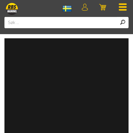
Men
Logga
Varukorg
in