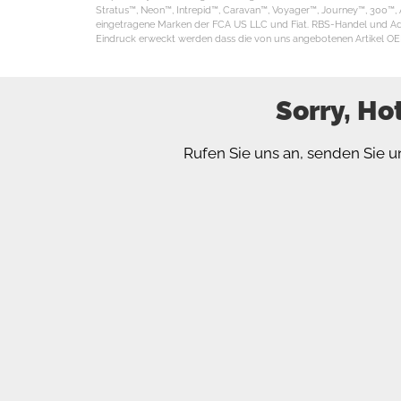
Stratus™, Neon™, Intrepid™, Caravan™, Voyager™, Journey™, 300™, 
eingetragene Marken der FCA US LLC und Fiat. RBS-Handel und Adle
Eindruck erweckt werden dass die von uns angebotenen Artikel OE
Sorry, Ho
Rufen Sie uns an, senden Sie u