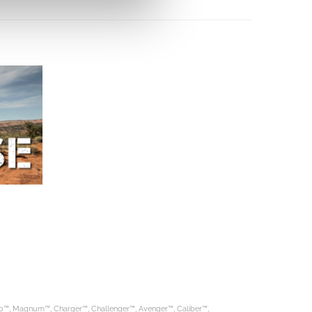
™, Magnum™, Charger™, Challenger™, Avenger™, Caliber™,