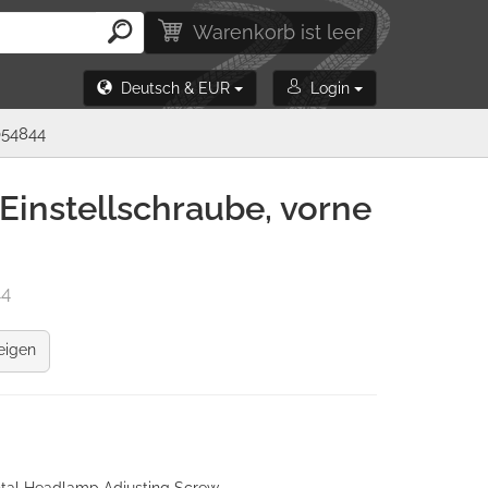
Warenkorb ist leer
Deutsch & EUR
Login
054844
Einstellschraube, vorne
44
eigen