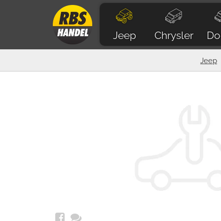
Jeep
Chrysler
Do
Jeep