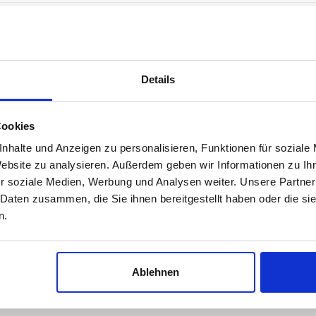
Haben Sie einen günstigereren Preis gefunden
Details
Cookies
nhalte und Anzeigen zu personalisieren, Funktionen für soziale
Website zu analysieren. Außerdem geben wir Informationen zu I
r soziale Medien, Werbung und Analysen weiter. Unsere Partner
3
Motor
cm
kW
 Daten zusammen, die Sie ihnen bereitgestellt haben oder die s
n.
2.5 L AMC 150
2464
78 - 89
4.0 L AMC 242
3964
132 - 142
Ablehnen
4.2 L AMC 258
4235
84