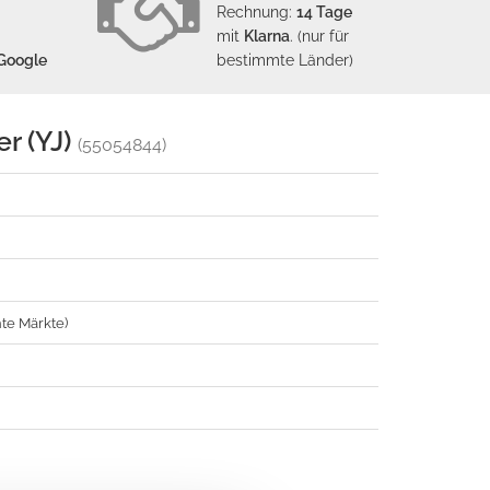
Rechnung:
14 Tage
mit
Klarna
. (nur für
Google
bestimmte Länder)
r (YJ)
(55054844)
te Märkte)