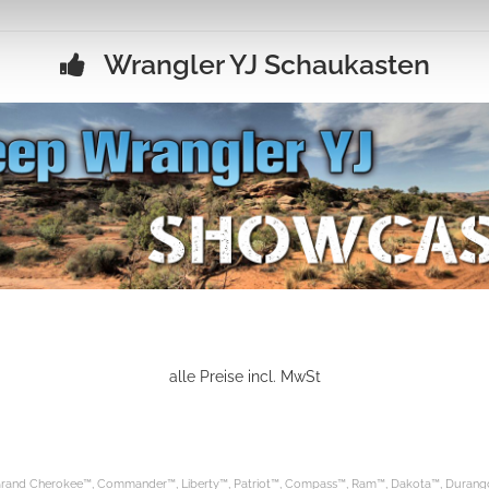
Wrangler YJ Schaukasten
alle Preise incl. MwSt
rand Cherokee™, Commander™, Liberty™, Patriot™, Compass™, Ram™, Dakota™, Durango