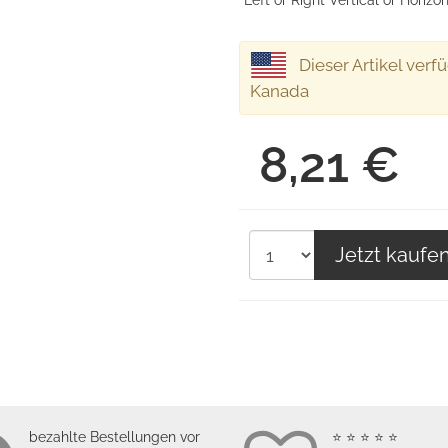
Left or Right Vertical or Hori
Dieser Artikel verf
Kanada
8,21 €
Jetzt kaufe
bezahlte Bestellungen vor
⭐ ⭐ ⭐ ⭐ ⭐