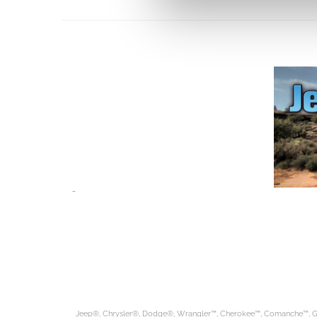
¨
Jeep®, Chrysler®, Dodge®, Wrangler™, Cherokee™, Comanche™, G