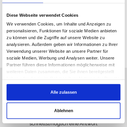
Diese Webseite verwendet Cookies
Auto Kosmetik, Öle, Flüssigkeiten, Werkstatt
Wir verwenden Cookies, um Inhalte und Anzeigen zu
personalisieren, Funktionen für soziale Medien anbieten
zu können und die Zugriffe auf unsere Website zu
analysieren. Außerdem geben wir Informationen zu Ihrer
Verwendung unserer Website an unsere Partner für
soziale Medien, Werbung und Analysen weiter. Unsere
Partner führen diese Informationen möglicherweise mit
weiteren Daten zusammen, die Sie ihnen bereitgestellt
Sorry, Hotline nicht
haben oder die sie im Rahmen Ihrer Nutzung der Dienste
gesammelt haben.
erreichbar, schreiben Sie
Alle zulassen
uns!
Rufen Sie uns an, senden Sie uns eine E-Mail,
Ablehnen
liken Sie uns auf Facebook, Sie bekommen
schnellstmöglich eine Antwort