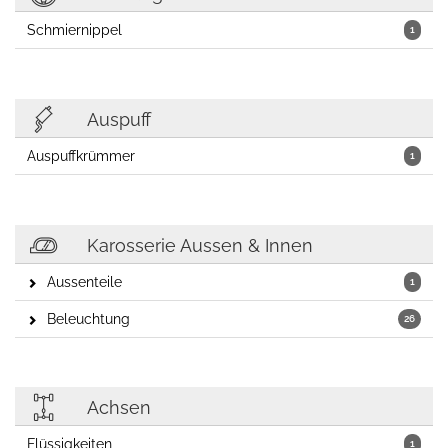
Schmiernippel
1
Auspuff
Auspuffkrümmer
1
Karosserie Aussen & Innen
Aussenteile
1
Beleuchtung
26
Achsen
Flüssigkeiten
1