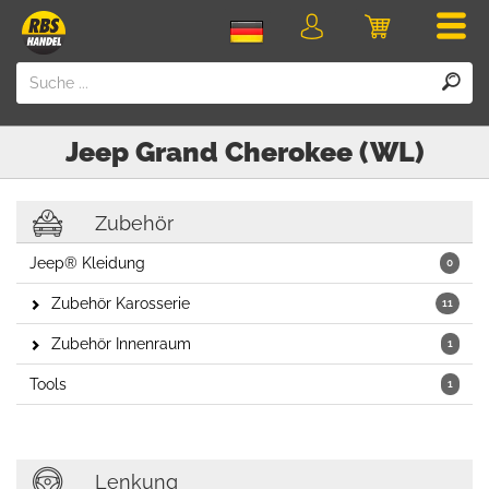
Men
Login
Einkaufswa
Jeep
Grand Cherokee (WL)
Zubehör
Jeep® Kleidung
0
Zubehör Karosserie
11
Zubehör Innenraum
1
Tools
1
Lenkung