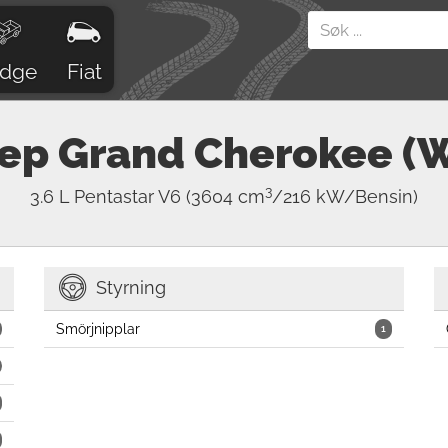
dge
Fiat
ep
Grand Cherokee (
3
3.6 L Pentastar V6
(3604 cm
/216 kW/Bensin)
Styrning
Smörjnipplar
1