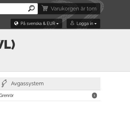
Varukorgen är tom
På svenska & EUR
Logga in
WL)
Avgassystem
Grenrör
1