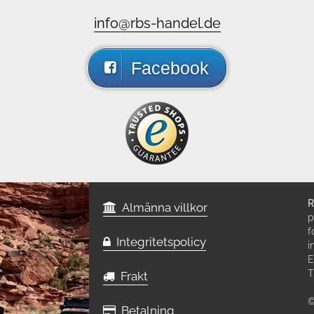
info@rbs-handel.de
Facebook
R
Almänna villkor
p
f
Integritetspolicy
i
E
T
Frakt
©
Betalning