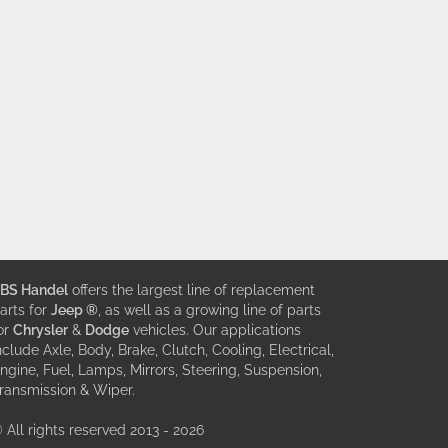
BS Handel
offers the largest line of replacement
arts for
Jeep ®
, as well as a growing line of parts
or
Chrysler
&
Dodge
vehicles. Our applications
nclude Axle, Body, Brake, Clutch, Cooling, Electrical,
ngine, Fuel, Lamps, Mirrors, Steering, Suspension,
ransmission & Wiper.
 All rights reserved 2013 - 2026