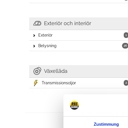
Exteriör och interiör
Exteriör
1
Belysning
26
Växellåda
Transmissionsoljor
2
Zustimmung