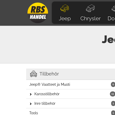
Jeep
Chrysler
Do
Je
Tillbehör
Jeep® Vaatteet ja Muoti
0
Karosstillbehör
11
Inre tillbehör
1
Tools
1