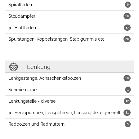
Spiralfedern
6
Stoßdämpfer
10
Blattfedern
17
Spurstangen, Koppelstangen, Stabigummis etc
20
Lenkung
Lenkgestänge, Achsschenkelbolzen
18
Schmiernippel
1
Lenkungsteile - diverse
12
Servopumpen, Lenkgetriebe, Lenkungsteile generell
81
Radbolzen und Radmuttern
5