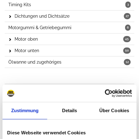
Timing Kits
3
Dichtungen und Dichtsätze
27
Motorgummi & Getriebegummi
6
Motor oben
45
Motor unten
50
Ölwanne und zugehöriges
12
Kupplungen und Kupplungssets
Kupplung
17
Zustimmung
Details
Über Cookies
Kupplungsgeber- und Nehmerzylinder, Hydraulik
10
Ausrücklager
4
Diese Webseite verwendet Cookies
Schwungscheiben
4