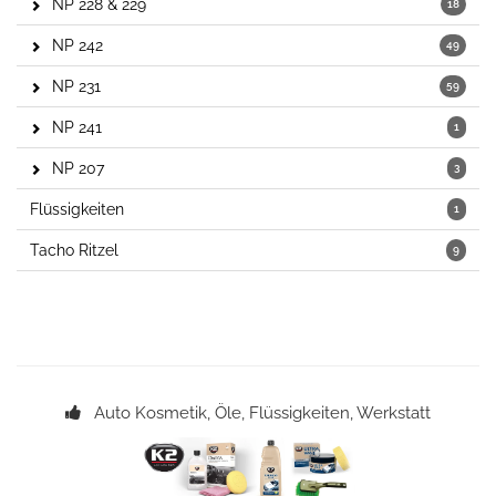
NP 228 & 229
18
NP 242
49
NP 231
59
NP 241
1
NP 207
3
Flüssigkeiten
1
Tacho Ritzel
9
Auto Kosmetik, Öle, Flüssigkeiten, Werkstatt