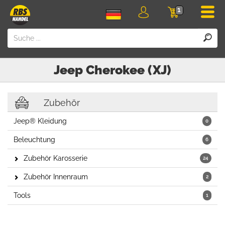
Men
1
Login
Einkaufswa
Jeep
Cherokee (XJ)
Zubehör
Jeep® Kleidung
0
Beleuchtung
6
Zubehör Karosserie
24
Zubehör Innenraum
2
Tools
1