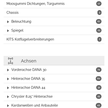
Moosgummi Dichtungen, Türgummis
17
Chassis
3
Beleuchtung
87
Spiegel
23
KITS Kotflügelverbreiterungen
7
Achsen
Vorderachse DANA 30
74
Hinterachse DANA 35
60
Hinterachse DANA 44
32
Chrysler 8.25” Hinterachse
25
Kardanwellen und Anbauteile
45