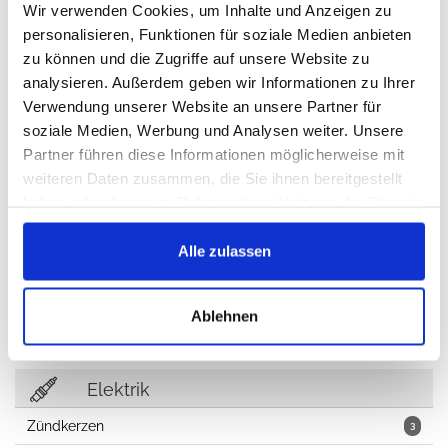
Wir verwenden Cookies, um Inhalte und Anzeigen zu
Ersatzteile Kupplung
9
personalisieren, Funktionen für soziale Medien anbieten
zu können und die Zugriffe auf unsere Website zu
analysieren. Außerdem geben wir Informationen zu Ihrer
Verwendung unserer Website an unsere Partner für
Kühlung, Heizung, Klimaanlage
soziale Medien, Werbung und Analysen weiter. Unsere
Kühlung
Partner führen diese Informationen möglicherweise mit
41
weiteren Daten zusammen, die Sie ihnen bereitgestellt
Keilriemen, Flachriemen, Keilrippenriemen
10
haben oder die sie im Rahmen Ihrer Nutzung der Dienste
gesammelt haben.
Umlenkrollen, Riemenspanner
9
Alle zulassen
Heizung
13
Klimaanlage
15
Ablehnen
Elektrik
Zündkerzen
3