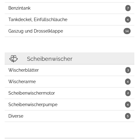
Benzintank
7
Tankdeckel, Einfüllschläuche
4
Gaszug und Drosselklappe
14
Scheibenwischer
Wischerblätter
3
Wischerarme
4
Scheibenwischermotor
2
Scheibenwischerpumpe
4
Diverse
5