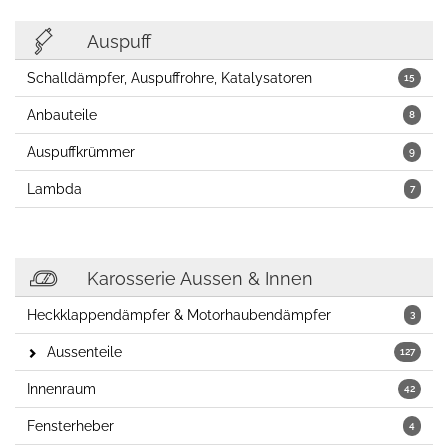
Auspuff
Schalldämpfer, Auspuffrohre, Katalysatoren
15
Anbauteile
8
Auspuffkrümmer
9
Lambda
7
Karosserie Aussen & Innen
Heckklappendämpfer & Motorhaubendämpfer
3
Aussenteile
127
Innenraum
42
Fensterheber
4