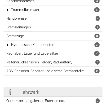
Scheibenbremsen
16
Trommelbremsen
52
Handbremse
2
Bremsleitungen
9
Bremszüge
11
Hydraulische Komponenten
32
Radnaben, Lager und Lagersätze
26
Reifendrucksensoren, Felgen, Radmuttern, ...
5
ABS, Sensoren, Schalter und diverse Bremsenteile
13
Fahrwerk
Querlenker, Längslenker, Buchsen etc.
7